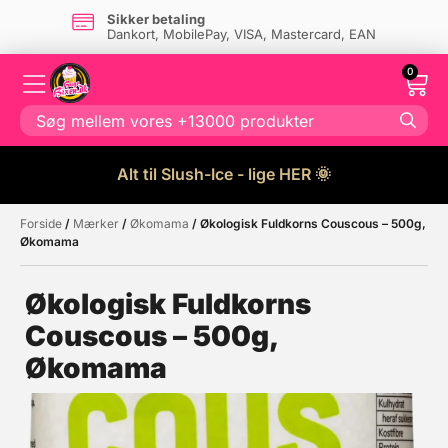
Sikker betaling
Dankort, MobilePay, VISA, Mastercard, EAN
0
Alt til Slush-Ice - lige HER 🌞
Forside
/
Mærker
/
Økomama
/ Økologisk Fuldkorns Couscous – 500g,
Måske kunne nogle af disse
☓
Økomama
produkter have din interesse?
Økologisk Fuldkorns
Couscous – 500g,
Økomama