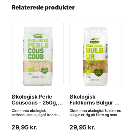
Relaterede produkter
Økologisk Perle
Økologisk
Ma
Couscous - 250g,
Fuldkorns Bulgur -
Økomama
500g, Økomama
k
Økomama økologisk
Økomama økologisk fuldkorns
Gra
perlecouscous, også kendt
bulgur er rig på fibre og nemt
bag
et
som Fregola, er en klassisk
og hurtigt at tilberede. De
maj
pastatype fra Sardinien. Det er
dampede og knækkede kerner
maj
29,95 kr.
29,95 kr.
fremstillet i bronzeforme -
af durumhvede – her som
og 
111
dette giver en mere ru og
fuldkorn – kan anvendes på
ove