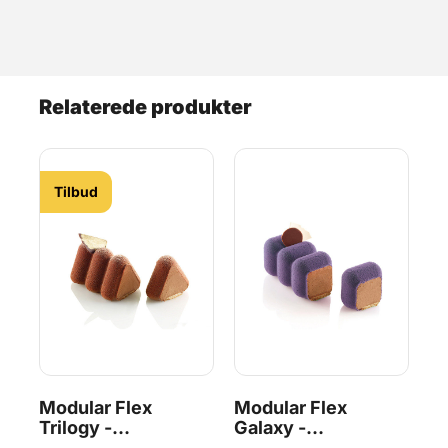
Relaterede produkter
Tilbud
Modular Flex
Modular Flex
Ec
Trilogy -
Galaxy -
Si
Silikoneform,
Silikoneform,
Si