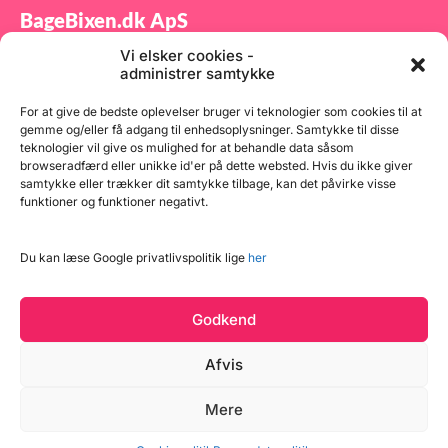
BageBixen.dk ApS
Vi elsker cookies -
Tilmeld dig vores nyhedsbrev og modtag gode tilbud
administrer samtykke
samt spændende produktnyheder direkte i din
indbakke.
For at give de bedste oplevelser bruger vi teknologier som cookies til at
gemme og/eller få adgang til enhedsoplysninger. Samtykke til disse
teknologier vil give os mulighed for at behandle data såsom
browseradfærd eller unikke id'er på dette websted. Hvis du ikke giver
samtykke eller trækker dit samtykke tilbage, kan det påvirke visse
funktioner og funktioner negativt.
Tilmeld
Du kan læse Google privatlivspolitik lige
her
Godkend
Afvis
Læg i kurv
Mere
Copyright © 2026 BageBixen.dk
4 på lager
Vind et gavekort