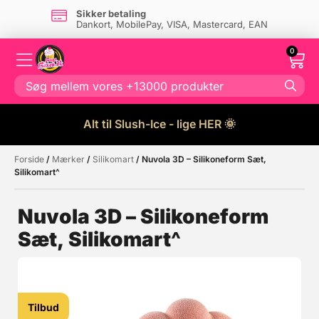
Sikker betaling
Dankort, MobilePay, VISA, Mastercard, EAN
0
Alt til Slush-Ice - lige HER 🌞
Forside
/
Mærker
/
Silikomart
/ Nuvola 3D – Silikoneform Sæt,
Måske kunne nogle af disse
☓
Silikomart^
produkter have din interesse?
Nuvola 3D – Silikoneform
Sæt, Silikomart^
Tilbud