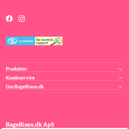
Produkter
Kundeservice
Om BageBixen.dk
BageBixen.dk ApS