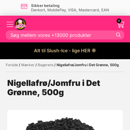
Sikker betaling
Dankort, MobilePay, VISA, Mastercard, EAN
0
Alt til Slush-Ice - lige HER 🌞
Forside
/
Mærker
/
Bagerens
/ Nigellafrø/Jomfru i Det Grønne, 500g
Måske kunne nogle af disse
☓
produkter have din interesse?
Nigellafrø/Jomfru i Det
Grønne, 500g