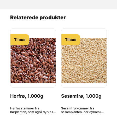
Relaterede produkter
Tilbud
Tilbud
Hørfrø, 1.000g
Sesamfrø, 1.000g
S
k
Hørfrø stammer fra
Sesamfrø kommer fra
Se
hørplanten, som også dyrkes
sesamplanten, der dyrkes i
ses
et
for at fremstille hørstoffer.
Kina og Indien samt Central-
Kin