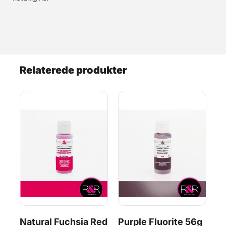
Relaterede produkter
g
Natural Fuchsia Red
Purple Fluorite 56g
R