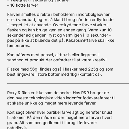
– 10 flotte farver
Farven smeltes direkte i beholderen i microbølgeovnen
eller i vandbad, og er så klar til brug når den er flydende
– meget let at anvende. Overskydende farve størker i
flasken og kan bruge igen en anden gang. Varm kun 10
sekunder ad gangen, ryst og varm igen i 10 sekunder –
pas på ikke at brænde det på. Kakaosmørfarve skal ikke
tempereres.
Kan påføres med pensel, airbrush eller fingrene. I
sandhed et produkt der opfordrer til at være kreativ!
Flaske med 56g, findes også i flasker med 225g og som
bestillingsvare i store bøtter med 1kg (kontakt os).
——————————————————————————————
Roxy & Rich er ikke som de andre. Hos R&R bruger de
den nyeste teknologiske viden indenfor fødevarefarver til
at skabe unikke og meget mere levende farver.
Kort sagt bliver hver partikel farvelagt og herefter knust
til atomer. På den måde er der meget mere farve i hvert
gram. Alt sammen godkendt til brug i fødevarer
naturligvis!