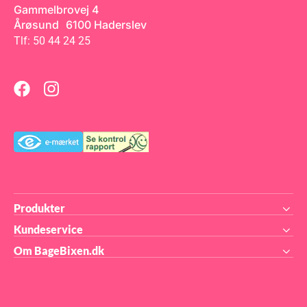
as
Gammelbrovej 4
Årøsund 6100 Haderslev
med
Tlf: 50 44 24 25
ene.
v!
å i
r
---
---
---
---
den
at
re
gt
Produkter
.
t
Kundeservice
Om BageBixen.dk