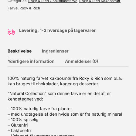
Categories
Roxy & Rich Chokoladefarve
,
Roxy & Rich Kakaosmør
Farve
,
Roxy & Rich
Levering: 1-2 hverdage på lagervarer
Beskrivelse
Ingredienser
Yderligere information
Anmeldelser (0)
100% naturlig farvet kakaosmør fra Roxy & Rich som bl.a.
kan bruges til chokolader, kager og desserter.
“Natural Collection” som denne farve er en del af, er
kendetegnet ved:
– 100% naturlig farve fra planter
– med undtagelse af den hvide som er fra naturlig mineral
– 100% spiselig
– Glutenfri
– Laktosefri
– Velegnet til vegetar og veganer