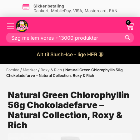
Sikker betaling
Dankort, MobilePay, VISA, Mastercard, EAN
0
Alt til Slush-Ice - lige HER 🌞
Forside
/
Mærker
/
Roxy & Rich
/ Natural Green Chlorophyllin 56g
Måske kunne nogle af disse
☓
Chokoladefarve – Natural Collection, Roxy & Rich
produkter have din interesse?
Natural Green Chlorophyllin
56g Chokoladefarve –
Natural Collection, Roxy &
Rich