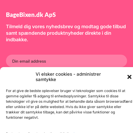
BageBixen.dk ApS
Tilmeld dig vores nyhedsbrev og modtag gode tilbud
samt spændende produktnyheder direkte i din
indbakke.
Vi elsker cookies - administrer
Tilmeld
samtykke
For at give de bedste oplevelser bruger vi teknologier som cookies til at
gemme og/eller få adgang til enhedsoplysninger. Samtykke til disse
teknologier vil give os mulighed for at behandle data såsom browseradfærd
eller unikke id'er på dette websted. Hvis du ikke giver samtykke eller
trækker dit samtykke tilbage, kan det påvirke visse funktioner og
funktioner negativt.