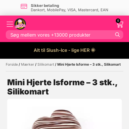
Sikker betaling
Dankort, MobilePay, VISA, Mastercard, EAN
0
Alt til Slush-Ice - lige HER 🌞
Forside
/
Mærker
/
Silikomart
/ Mini Hjerte Isforme – 3 stk., Silikomart
Måske kunne nogle af disse
☓
produkter have din interesse?
Mini Hjerte Isforme – 3 stk.,
Silikomart