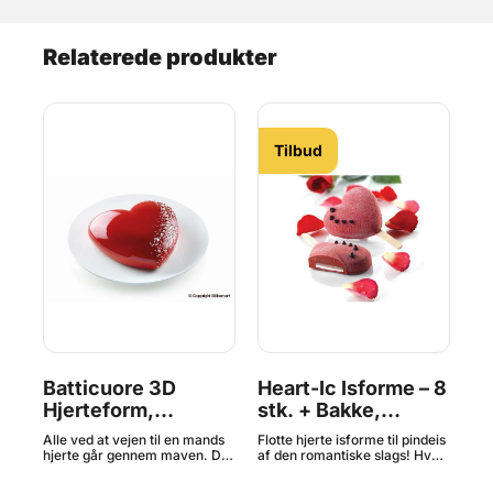
Relaterede produkter
Tilbud
Batticuore 3D
Heart-Ic Isforme – 8
Ge
Hjerteform,
stk. + Bakke,
2 
Silikomart
Silikomart
Si
rm
Alle ved at vejen til en mands
Flotte hjerte isforme til pindeis
Fin
Professional^
Pr
kt
hjerte går gennem maven. Der
af den romantiske slags! Hvert
isf
er ikke en bedre måde end en
sæt består af to silikone forme
Pro
r -
hjerteformet kreation at
med 4 hulrum hver (=8 is ad
læk