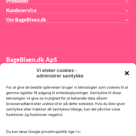
Produkter
Kundeservice
Om BageBixen.dk
BageBixen.dk ApS
Vi elsker cookies -
Tilmeld dig vores nyhedsbrev og modtag gode tilbud
administrer samtykke
samt spændende produktnyheder direkte i din
indbakke.
For at give de bedste oplevelser bruger vi teknologier som cookies til at
gemme og/eller få adgang til enhedsoplysninger. Samtykke til disse
teknologier vil give os mulighed for at behandle data såsom
browseradfærd eller unikke id'er på dette websted. Hvis du ikke giver
samtykke eller trækker dit samtykke tilbage, kan det påvirke visse
funktioner og funktioner negativt.
Tilmeld
Du kan læse Google privatlivspolitik lige
her