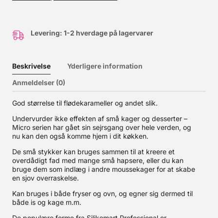
Levering: 1-2 hverdage på lagervarer
Beskrivelse
Yderligere information
Anmeldelser (0)
God størrelse til flødekarameller og andet slik.
Undervurder ikke effekten af små kager og desserter –
Micro serien har gået sin sejrsgang over hele verden, og
nu kan den også komme hjem i dit køkken.
De små stykker kan bruges sammen til at kreere et
overdådigt fad med mange små hapsere, eller du kan
bruge dem som indlæg i andre moussekager for at skabe
en sjov overraskelse.
Kan bruges i både fryser og ovn, og egner sig dermed til
både is og kage m.m.
De populære forme fra Silikomart Professional er