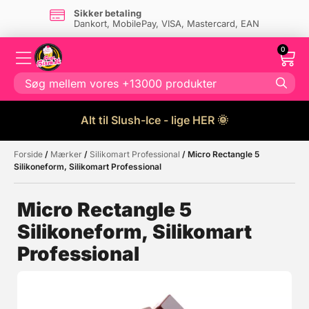
Sikker betaling
Dankort, MobilePay, VISA, Mastercard, EAN
0
Alt til Slush-Ice - lige HER 🌞
Forside
/
Mærker
/
Silikomart Professional
/ Micro Rectangle 5
Måske kunne nogle af disse
☓
Silikoneform, Silikomart Professional
produkter have din interesse?
Micro Rectangle 5
Silikoneform, Silikomart
Professional