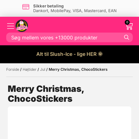
Sikker betaling
Dankort, MobilePay, VISA, Mastercard, EAN
0
Alt til Slush-Ice - lige HER 🌞
Forside
/
Højtider
/
Jul
/ Merry Christmas, ChocoStickers
Måske kunne nogle af disse
☓
produkter have din interesse?
Merry Christmas,
ChocoStickers