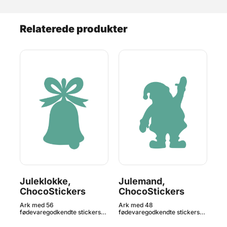
Relaterede produkter
Juleklokke,
Julemand,
Ga
ChocoStickers
ChocoStickers
C
Ark med 56
Ark med 48
Ar
s
fødevaregodkendte stickers
fødevaregodkendte stickers
fød
med motiv af juleklokker -
med motiv af julemænd -
med
erne
perfekt til jul. Klistermærkerne
perfekt til jul. Klistermærkerne
til