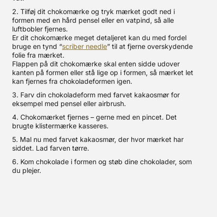
2. Tilføj dit chokomærke og tryk mærket godt ned i
formen med en hård pensel eller en vatpind, så alle
luftbobler fjernes.
Er dit chokomærke meget detaljeret kan du med fordel
bruge en tynd “
scriber needle
” til at fjerne overskydende
folie fra mærket.
Flappen på dit chokomærke skal enten sidde udover
kanten på formen eller stå lige op i formen, så mærket let
kan fjernes fra chokoladeformen igen.
3. Farv din chokoladeform med farvet kakaosmør for
eksempel med pensel eller airbrush.
4. Chokomærket fjernes – gerne med en pincet. Det
brugte klistermærke kasseres.
5. Mal nu med farvet kakaosmør, der hvor mærket har
siddet. Lad farven tørre.
6. Kom chokolade i formen og støb dine chokolader, som
du plejer.