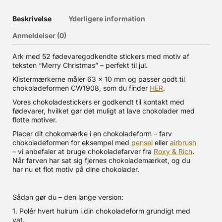
Beskrivelse
Yderligere information
Anmeldelser (0)
Ark med 52 fødevaregodkendte stickers med motiv af
teksten “Merry Christmas” – perfekt til jul.
Klistermærkerne måler 63 x 10 mm og passer godt til
chokoladeformen CW1908, som du finder
HER
.
Vores chokoladestickers er godkendt til kontakt med
fødevarer, hvilket gør det muligt at lave chokolader med
flotte motiver.
Placer dit chokomærke i en chokoladeform – farv
chokoladeformen for eksempel med
pensel
eller
airbrush
– vi anbefaler at bruge chokoladefarver fra
Roxy & Rich
.
Når farven har sat sig fjernes chokolademærket, og du
har nu et flot motiv på dine chokolader.
Sådan gør du – den lange version:
1. Polér hvert hulrum i din chokoladeform grundigt med
vat.