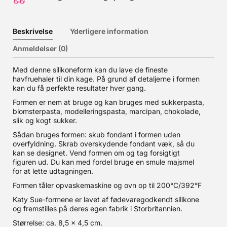
Beskrivelse
Yderligere information
Anmeldelser (0)
Med denne silikoneform kan du lave de fineste
havfruehaler til din kage. På grund af detaljerne i formen
kan du få perfekte resultater hver gang.
Formen er nem at bruge og kan bruges med sukkerpasta,
blomsterpasta, modelleringspasta, marcipan, chokolade,
slik og kogt sukker.
Sådan bruges formen: skub fondant i formen uden
overfyldning. Skrab overskydende fondant væk, så du
kan se designet. Vend formen om og tag forsigtigt
figuren ud. Du kan med fordel bruge en smule majsmel
for at lette udtagningen.
Formen tåler opvaskemaskine og ovn op til 200°C/392°F
Katy Sue-formene er lavet af fødevaregodkendt silikone
og fremstilles på deres egen fabrik i Storbritannien.
Størrelse: ca. 8,5 x 4,5 cm.