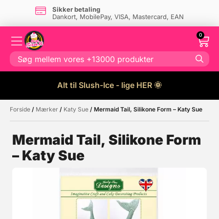
Sikker betaling
Dankort, MobilePay, VISA, Mastercard, EAN
0
Alt til Slush-Ice - lige HER 🌞
Forside
/
Mærker
/
Katy Sue
/ Mermaid Tail, Silikone Form – Katy Sue
Måske kunne nogle af disse
☓
produkter have din interesse?
Mermaid Tail, Silikone Form
– Katy Sue