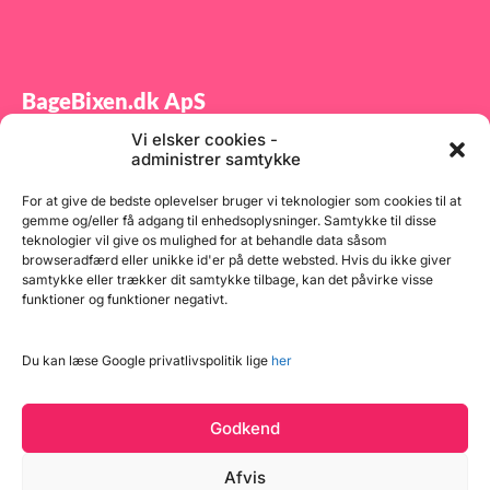
BageBixen.dk ApS
Vi elsker cookies -
Tilmeld dig vores nyhedsbrev og modtag gode tilbud
administrer samtykke
samt spændende produktnyheder direkte i din
indbakke.
For at give de bedste oplevelser bruger vi teknologier som cookies til at
gemme og/eller få adgang til enhedsoplysninger. Samtykke til disse
teknologier vil give os mulighed for at behandle data såsom
browseradfærd eller unikke id'er på dette websted. Hvis du ikke giver
samtykke eller trækker dit samtykke tilbage, kan det påvirke visse
funktioner og funktioner negativt.
Tilmeld
Du kan læse Google privatlivspolitik lige
her
Godkend
Afvis