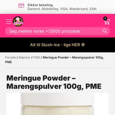
Sikker betaling
Dankort, MobilePay, VISA, Mastercard, EAN
0
Alt til Slush-Ice - lige HER 🌞
Forside
/
Mærker
/
PME
/ Meringue Powder – Marengspulver 100g,
Måske kunne nogle af disse
☓
PME
produkter have din interesse?
Meringue Powder –
Marengspulver 100g, PME
Tilbud