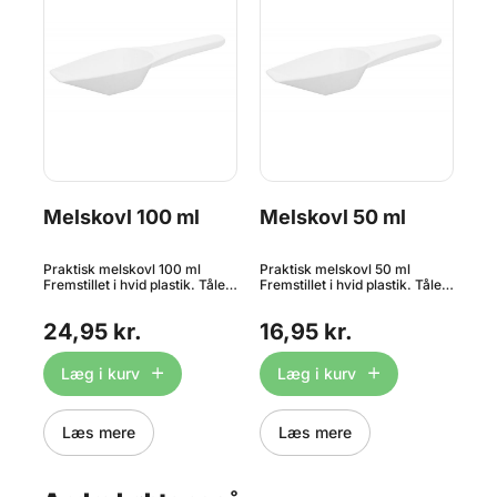
Melskovl 100 ml
Melskovl 50 ml
Gr
Ju
cm
Praktisk melskovl 100 ml
Praktisk melskovl 50 ml
1 s
ler
Fremstillet i hvid plastik. Tåler
Fremstillet i hvid plastik. Tåler
Jut
det
opvaskemaskine. Også kaldet
opvaskemaskine. Også kaldet
mad
en skuffeske.
en skuffeske.
Den
24,95 kr.
16,95 kr.
2
sik
pla
ov
Læg i kurv
Læg i kurv
hæ
var
kor
cm.
Læs mere
Læs mere
ma
gra