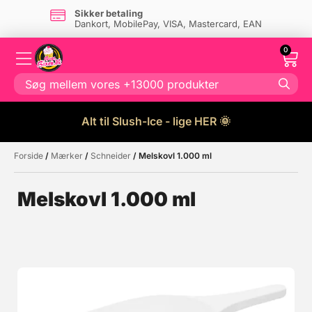
Sikker betaling
Dankort, MobilePay, VISA, Mastercard, EAN
0
Alt til Slush-Ice - lige HER 🌞
Forside
/
Mærker
/
Schneider
/ Melskovl 1.000 ml
Måske kunne nogle af disse
☓
produkter have din interesse?
Melskovl 1.000 ml