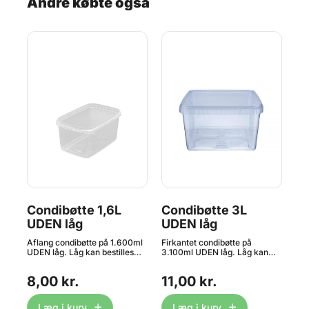
Andre købte også
Condibøtte 1,6L
Condibøtte 3L
Lå
UDEN låg
UDEN låg
1,
Aflang condibøtte på 1.600ml
Firkantet condibøtte på
Låg
ler
UDEN låg. Låg kan bestilles
3.100ml UDEN låg. Låg kan
con
det
lige HER. Condibøtter – Den
bestilles lige HER. Condibøtter
133
perfekte opbevaringsløsning til
– Den perfekte
lig
8,00 kr.
11,00 kr.
3,
køkkenet Condibøtter er et
opbevaringsløsning til
HE
uundværligt værktøj i ethvert
køkkenet Condibøtter er et
køkken, både for
uundværligt værktøj i ethvert
Læg i kurv
Læg i kurv