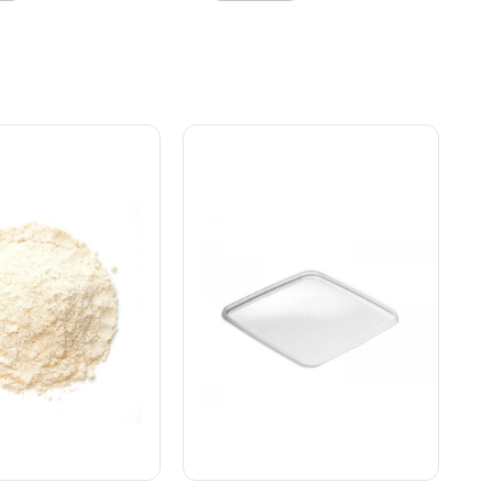
ale: Silikone Tåler
et plastiklåg til nem
nvask, skal
opbevaring. Original
s ved max. 30 - 40
betegnelse: shaker Før og
efter hvert brug vaskes den af
i hånden og tørres godt – tåler
ikke opvaskemaskine. Måler
ca. Ø 6 x 8 cm.