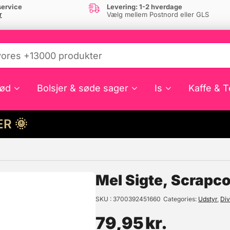
ervice
Levering: 1-2 hverdage
r
Vælg mellem Postnord eller GLS
ød
Bolsjer & søde sager
Is
Kaffe & T
HER 🌞
e din interesse?
Mel Sigte, Scrapc
SKU
3700392451660
Categories
Udstyr
,
Div
79,95
kr.