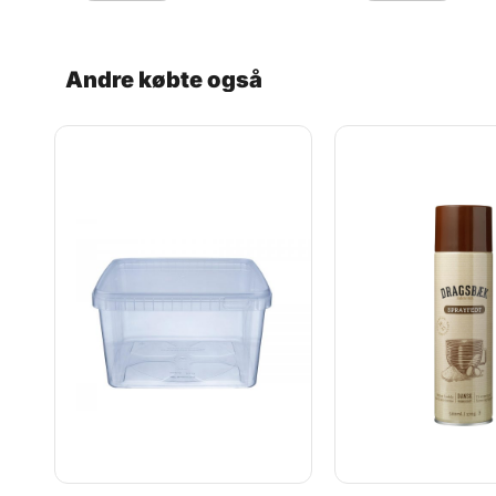
Materiale: Plast
er der noteret mål
125g samt 250g, s
afmåle den korrek
du skal bruge. Orig
Andre købte også
betegnelse: Sprinkle
Før og efter hvert 
den af i hånden og 
godt – tåler ikke
opvaskemaskine. M
10,5 x 9,5 cm.