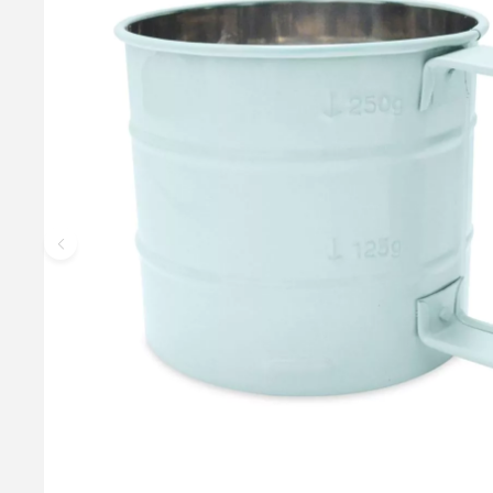
Dejsnitter til Brød + ekstra blade
Bread Lame, Bakers Blade, French Bread Knife eller på dansk Rid
udstyret med et lækkert træhåndtag - og så følger der ekstra b
69,95 kr.
Læg i kurv
Læs mere