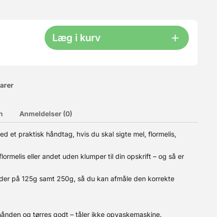
Læg i kurv
varer
n
Anmeldelser (0)
 et praktisk håndtag, hvis du skal sigte mel, flormelis,
niven er perfekt til at skære ridser i alt slags brød. Den
kstra blade, så du altid har friske i skuffen. Find dem HER.
lormelis eller andet uden klumper til din opskrift – og så er
der på 125g samt 250g, så du kan afmåle den korrekte
 hånden og tørres godt – tåler ikke opvaskemaskine.