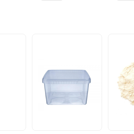
eenheder på
ring til at fasgøre pladen med
cm. Materi
å du kan
tekst, 84 tal, bogstaver og
ikke maski
te mængde,
tegn. Den måler ca. Ø6,5 x h
håndrense
inal
8cm. Håndtaget er lavet i træ
grader.
r/Sifter.
og stemplet er lavet i
brug vaskes
silikone. Vaskes med varmt
tørres
vand før første brug og efter
hvert brug - tåler ikke
åler ca. Ø
opvaskemaskine.