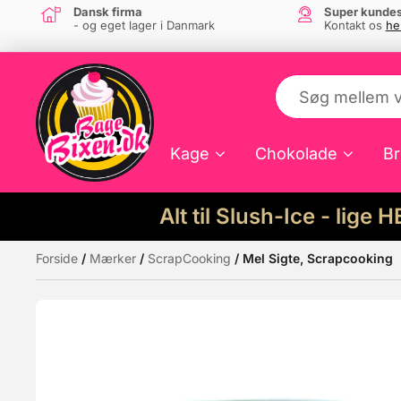
Dansk firma
Super kundes
- og eget lager i Danmark
Kontakt os
he
Kage
Chokolade
Br
Alt til Slush-Ice - lige 
Forside
/
Mærker
/
ScrapCooking
/ Mel Sigte, Scrapcooking
Måske kunne nogle af disse produkter hav