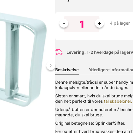
4 på lager
Levering: 1-2 hverdage på lager
Beskrivelse
Yderligere informatio
Denne melsigte/trådsi er super handy med
kakaopulver eller andet når du bager.
sekniv/Brødsnitter/Dejsnitter/snittekniv til brug ved brødbagning. K
lade med. Der medfølger også en sikkerhedshætte. Husk at tilkøbe e
Sigten er smart, hvis du skal bruge mel/f
den helt perfekt til vores
tal skabeloner.
Udenpå bøtten er der noteret måleenhe
mængde, du skal bruge.
Original betegnelse: Sprinkler/Sifter.
Før og efter hvert brug vaskes den af i