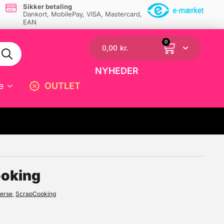
Sikker betaling
Dankort, MobilePay, VISA, Mastercard,
EAN
0
0,00
kr.
NYHEDER
e
OUTLET
☓
ooking
erse
,
ScrapCooking