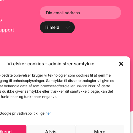
a
fo
fo
b
ks
h
r
Tilmeld
rapport
n
s
E
a
"
d
t
6
Vi elsker cookies - administrer samtykke
E
b
e bedste oplevelser bruger vi teknologier som cookies til at gemme
d
dgang til enhedsoplysninger. Samtykke til disse teknologier vil give os
p
 at behandle data såsom browseradfærd eller unikke id'er på dette
o
 du ikke giver samtykke eller trækker dit samtykke tilbage, kan det
s
st
 funktioner og funktioner negativt.
og
E
t
oogle privatlivspolitik lige
her
s
o
i
g
dkend
Afvis
Mere