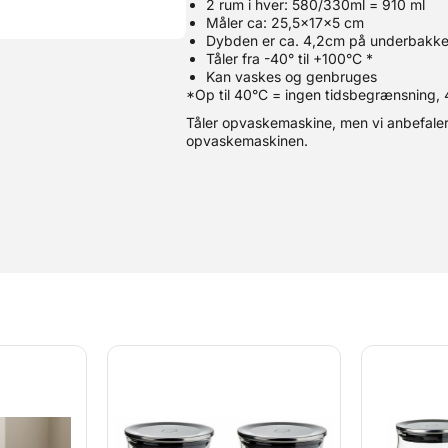
2 rum i hver: 580/330ml = 910 ml
Måler ca: 25,5x17x5 cm
Dybden er ca. 4,2cm på underbakken,
Tåler fra -40° til +100°C *
Kan vaskes og genbruges
*Op til 40°C = ingen tidsbegrænsning, 
Tåler opvaskemaskine, men vi anbefaler
opvaskemaskinen.