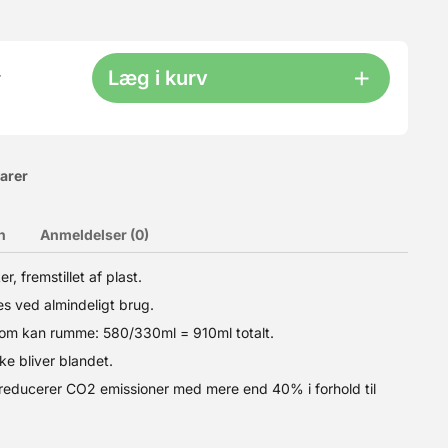
Læg i kurv
r
varer
n
Anmeldelser (0)
, fremstillet af plast.
veret tilsættes melet inden det tilsættes dejen. Kan også med
s ved almindeligt brug.
efaler vi 40g pr kilo mel. Altså, hvis din opskrift siger 500g
om kan rumme: 580/330ml = 910ml totalt.
ke bliver blandet.
m reducerer CO2 emissioner med mere end 40% i forhold til