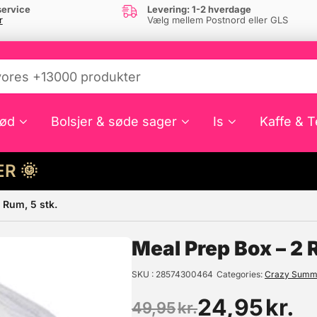
ervice
Levering: 1-2 hverdage
r
Vælg mellem Postnord eller GLS
ød
Bolsjer & søde sager
Is
Kaffe & T
HER 🌞
 Rum, 5 stk.
e din interesse?
Meal Prep Box – 2 
SKU
28574300464
Categories
Crazy Summ
24,95
kr.
49,95
kr.