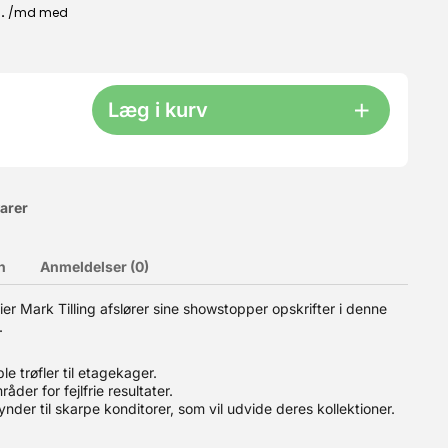
Læg i kurv
varer
n
Anmeldelser (0)
gså perfekt til sylte, gele og marmelader. Se de smarte
er Mark Tilling afslører sine showstopper opskrifter i denne
Det lufttætte låg holder krydderierne friske og aromatiske.
.
terialer: Lavet af glas, der sikrer, at dine varer forbliver friske
s. Dimensioner: Højde: 8,7 cm Bredde: 6,2 cm Dybde: 6,2 cm
le trøfler til etagekager.
råder for fejlfrie resultater.
gynder til skarpe konditorer, som vil udvide deres kollektioner.