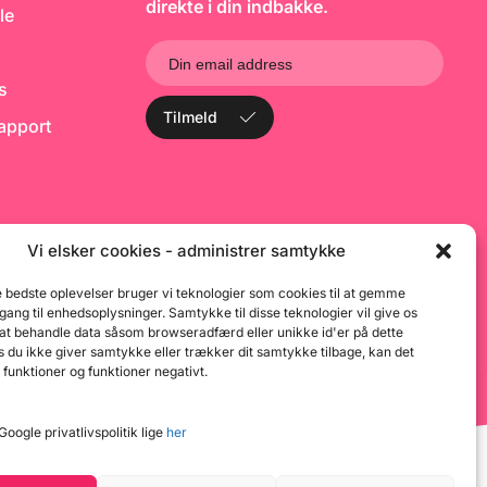
å
direkte i din indbakke.
le
h
ks
Tilmeld
rapport
Vi elsker cookies - administrer samtykke
e bedste oplevelser bruger vi teknologier som cookies til at gemme
dgang til enhedsoplysninger. Samtykke til disse teknologier vil give os
 at behandle data såsom browseradfærd eller unikke id'er på dette
 du ikke giver samtykke eller trækker dit samtykke tilbage, kan det
 funktioner og funktioner negativt.
oogle privatlivspolitik lige
her