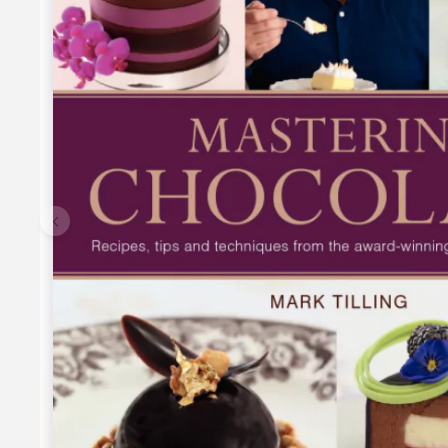
Krydderiglas med metal låg - 6 stk.
Pakke med 6 stk. praktiske opbevaringsglas - perfekt højde til
etiketter til organisering lige HER Gør op med rod og omfavn o
Perfekt til alle: Uanset om du er en erfaren kok eller en hobby ko
og beskyttede mod ydre påvirkninger. Nem organisering: Hold 
49,95 kr.
59,95 kr.
Læg i kurv