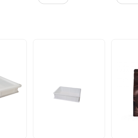
ttes let og
med det rigtige udstyr og
Steensen, f
f Sherry
masser af tålmodighed. I
Guides ti
er
dette inspirations og
moussekag
ne
opskriftshæfte bliver du
opskrifter
rekontakt.
introduceret til alle de
desserter
itannien.
grundlæggende teknikker, og
bag en vel
får også 10 smagfulde og
idéer til p
lige
gennemprøvede opskrifter. -
glazekager
Introduktion til dragéering -
billeder -
How-to gennemgang -
Hertil mass
Grundopskrifter - Tips &
samt infor
Tricks - 11 lækre opskrifter
benyttede 
Med dette hæfte og det
siders hæft
rigtige udstyr er du klar til at
kaste dig ud i dragéeringens
vidunderlige verden. 40
siders hæfte i farve.