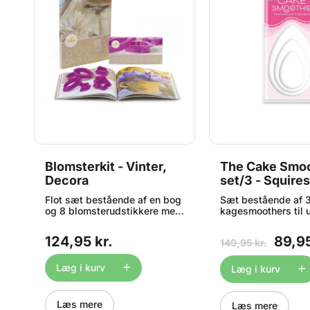
Blomsterkit - Vinter,
The Cake Smo
Decora
set/3 - Squire
Kitchen^
Flot sæt bestående af en bog
Sæt bestående af 3
og 8 blomsterudstikkere med
kagesmoothers til 
te
temaet vinter. Bogen
af sugarpaste, fond
de
indeholder 96 sider med
marcipan,
124,95 kr.
89,95
149,95 kr.
detaljerede beskrivelser af,
modelleringschoko
hvordan man fremstiller flotte
modelleringspaste
il
sukkerblomster lavet i gum
skal blot bøje de
Læg i kurv
Læg i kurv
paste. I denne vinter-udgave
dråbeformede smoo
kan du lære at lave følgende
den ønskede facon
ri
smukke blomster: Julestjerne
dine kager, og sel
Læs mere
Læs mere