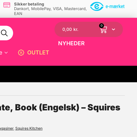
Sikker betaling
Dankort, MobilePay, VISA, Mastercard,
EAN
0
0,00
kr.
NYHEDER
e
OUTLET
☓
te, Book (Engelsk) – Squires
agasiner
,
Squires Kitchen