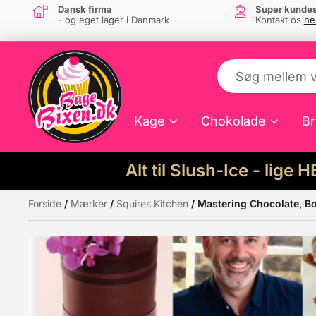
Dansk firma
Super kundes
- og eget lager i Danmark
Kontakt os
he
Kage
Chokolade
Br
Alt til Slush-Ice - lige 
Forside
/
Mærker
/
Squires Kitchen
/ Mastering Chocolate, Bo
Måske kunne nogle af disse produkter hav
Tilbud