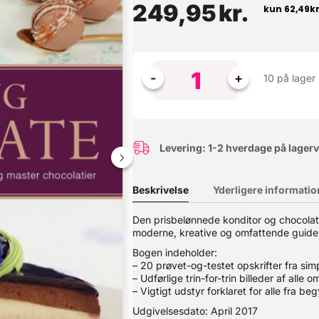
249,95
kr.
10 på lager
Levering: 1-2 hverdage på lager
Beskrivelse
Yderligere informatio
 krydderihylder og lave skuffer. Hvert glas kan rumme ca. 200ml - o
Den prisbelønnede konditor og chocolati
rganisering med denne krydderiglaspakke med 6 stk. Bevar smagen: 
moderne, kreative og omfattende guide
k, vil disse glas være en nyttig tilføjelse til dit køkken. Holdbare ma
styr på dine krydderier og gør dem let tilgængelige med disse gla
Bogen indeholder:
– 20 prøvet-og-testet opskrifter fra simp
– Udførlige trin-for-trin billeder af alle om
– Vigtigt udstyr forklaret for alle fra be
Udgivelsesdato: April 2017