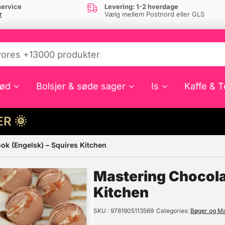
ervice
Levering: 1-2 hverdage
r
Vælg mellem Postnord eller GLS
ød
Bolsjer & søde sager
Is
Kaffe & T
HER 🌞
ok (Engelsk) – Squires Kitchen
e din interesse?
Mastering Chocola
Kitchen
SKU
9781905113569
Categories
Bøger og M