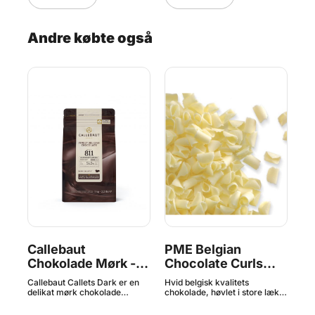
.
Andre købte også
t ad
t
Callebaut
PME Belgian
D
Chokolade Mørk -
Chocolate Curls
50
54,5 % Kakao, 1 kg
White - 85g
M
en
Callebaut Callets Dark er en
Hvid belgisk kvalitets
Muf
delikat mørk chokolade
chokolade, høvlet i store lækre
Hou
 en
designet til at smelte og har en
stykker. Ideel til dekoration på
er 
afbalanceret bitter-sød kakao
f.eks. kager, cupcakes og
kva