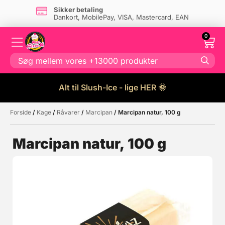
Sikker betaling
Dankort, MobilePay, VISA, Mastercard, EAN
0
Alt til Slush-Ice - lige HER 🌞
Forside
/
Kage
/
Råvarer
/
Marcipan
/ Marcipan natur, 100 g
Måske kunne nogle af disse
☓
produkter have din interesse?
Marcipan natur, 100 g