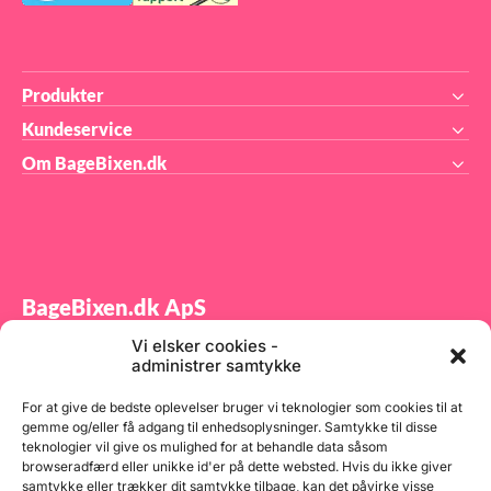
Produkter
Kundeservice
Om BageBixen.dk
BageBixen.dk ApS
Vi elsker cookies -
Tilmeld dig vores nyhedsbrev og modtag gode tilbud
administrer samtykke
samt spændende produktnyheder direkte i din
indbakke.
For at give de bedste oplevelser bruger vi teknologier som cookies til at
gemme og/eller få adgang til enhedsoplysninger. Samtykke til disse
teknologier vil give os mulighed for at behandle data såsom
browseradfærd eller unikke id'er på dette websted. Hvis du ikke giver
samtykke eller trækker dit samtykke tilbage, kan det påvirke visse