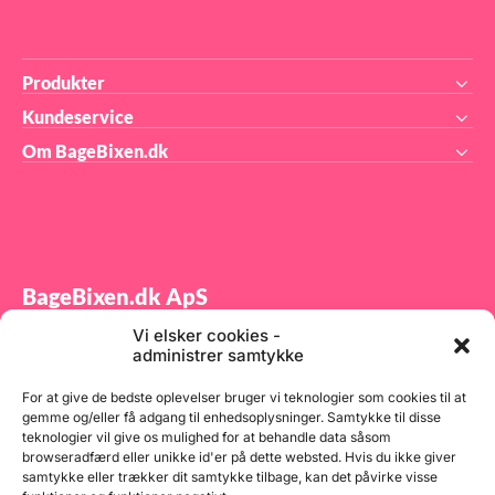
Produkter
Kundeservice
Om BageBixen.dk
BageBixen.dk ApS
Vi elsker cookies -
Tilmeld dig vores nyhedsbrev og modtag gode tilbud
administrer samtykke
samt spændende produktnyheder direkte i din
indbakke.
For at give de bedste oplevelser bruger vi teknologier som cookies til at
gemme og/eller få adgang til enhedsoplysninger. Samtykke til disse
teknologier vil give os mulighed for at behandle data såsom
browseradfærd eller unikke id'er på dette websted. Hvis du ikke giver
samtykke eller trækker dit samtykke tilbage, kan det påvirke visse