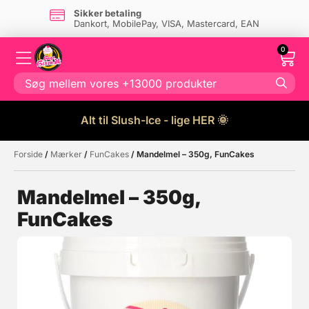
Sikker betaling
Dankort, MobilePay, VISA, Mastercard, EAN
0
Alt til Slush-Ice - lige HER 🌞
Forside
/
Mærker
/
FunCakes
/ Mandelmel – 350g, FunCakes
Måske kunne nogle af disse
☓
produkter have din interesse?
Mandelmel – 350g,
FunCakes