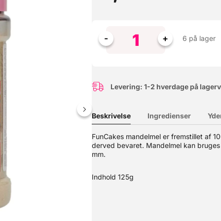
6 på lager
Levering: 1-2 hverdage på lager
Beskrivelse
Ingredienser
Yde
FunCakes mandelmel er fremstillet af 1
derved bevaret. Mandelmel kan bruges 
 er usaltede, og kan nemt hakkes til pynt eller deles i halve. I po
mm.
Indhold 125g