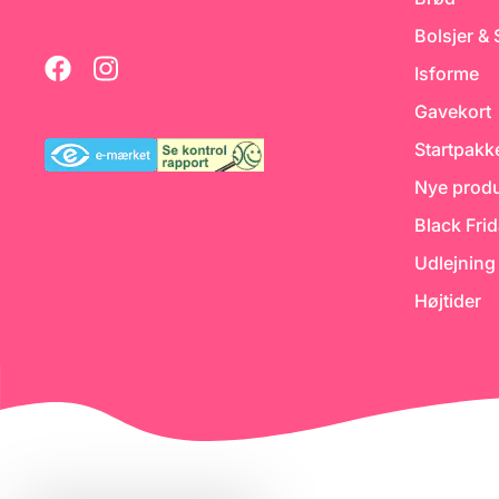
0,002 % kan produktet
deklareres som glutenfrit.
Bolsjer &
Indhold: 400g
Isforme
Gavekort
Startpakk
Nye produ
Black Fri
Udlejning
Højtider