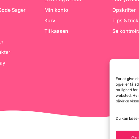
 Søde Sager
Min konto
Opskrifter
Kurv
Tips & tric
Til kassen
Se kontrol
er
kter
day
For at give d
og/eller få a
mulighed for
websted. Hvis
påvirke visse
Du kan læse G
Go