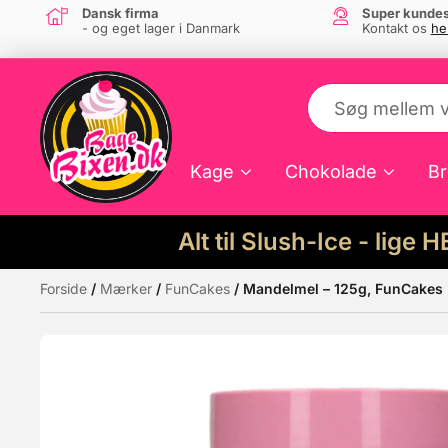
Dansk firma
Super kundes
- og eget lager i Danmark
Kontakt os
he
Kage
Chokolade
Br
Alt til Slush-Ice - lige 
Forside
/
Mærker
/
FunCakes
/ Mandelmel – 125g, FunCakes
Måske kunne nogle af disse produkter hav