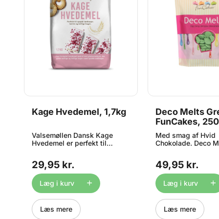
Kage Hvedemel, 1,7kg
Deco Melts Gr
FunCakes, 25
Valsemøllen Dansk Kage
Med smag af Hvid
Hvedemel er perfekt til
Chokolade. Deco Me
sprøde småkager, tærter og
samme som Candy 
luftige kager. Kage Hvedemel
bare fra FunCakes 
29,95 kr.
49,95 kr.
er lavet af dansk vinterhvede,
Wilton. FunCakes 
de
der har et lavere indhold af
tilbyder dig mange
gluten end almindelig
dekorationsmulighe
Læg i kurv
Læg i kurv
hvedemel til fx brød.
kan bruge dem til 
Valsemøllen Kagemel gør dit
på en kage eller en
bagværk ekstra luftigt og
over lollipops og c
Læs mere
Læs mere
saftigt, samt giver dine
men de er også perf