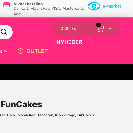
Sikker betaling
Dankort, MobilePay, VISA, Mastercard,
EAN
0
0,00
kr.
NYHEDER
e
OUTLET
☓
, FunCakes
rse
,
Halal
,
Mandelmel
,
Macaron
,
Kransekage
,
FunCakes