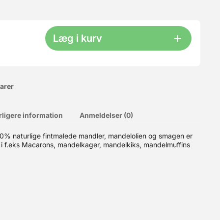
Læg i kurv
varer
rligere information
Anmeldelser (0)
00% naturlige fintmalede mandler, mandelolien og smagen er
i f.eks Macarons, mandelkager, mandelkiks, mandelmuffins
se der kan genlukkes - bør opbevares tørt, køligt og ude af