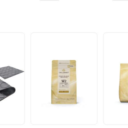
rugt,
overtræk af kager, frugt,
konsistens
 mere.
cakepops og meget mere.
profession
t lave søde
Eller brug dem til at lave søde
gang – bå
n let
dekorationer. Du kan let
og erfarne
fra
smelte Deco Melts fra
forbedrede
ølgeovnen
FunCakes i mikrobølgeovnen
at du ikke
p: Du kan
eller vandbad. . Tip: Du kan
ekstra fed
å Deco
nemt gøre farven på Deco
at opnå de
ved at
Melts mere intens ved at
Smelt, dyp
.. FunCakes
tilføje pastafarver.. FunCakes
skab flott
fri.
Deco Melts er AZO-fri.
godbidder 
netisk
Indeholder ikke genetisk
lejlighed. 
 og
modificeret sukker og
brug – sme
a.
indeholder ikke soja.
Fyldig ka
obølgeovn:
Opvarmning i mikrobølgeovn:
tekstur Vel
00W i en
Smelt ved maks. 500W i en
støbe og d
 15-20
skål. Rør godt hver 15-20
cake pops,
armning,
sekunder. Stop opvarmning,
småkager 
når de er næsten
Brugervenl
tede (små
fuldstændigt smeltede (små
ekstra ing
 Fortsæt
er stadig synlige). Fortsæt
Konsistent
sen er glat
omrøring indtil massen er glat
Indhold: 1
eltet.
og fuldstændigt smeltet.
Dark Coco
(10-15
Hærd i køleskabet (10-15
 igen og
min.). Kan smeltes igen og
r brug for
igen hvis du ikke får brug for
med fordel
det hele. TIP! Kan med fordel
ao Smør -
fortyndes med Kakao Smør -