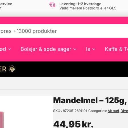
ervice
Levering: 1-2 hverdage
r
Vælg mellem Postnord eller GLS
ød
Bolsjer & søde sager
Is
Kaffe & T
HER 🌞
e din interesse?
Mandelmel – 125g
SKU
8720512691191
Categories
Alt mel
,
Dive
44,95
kr.