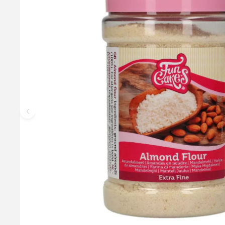
Pistacienødder Usaltede, 100g
Store flotte pistaciekerner med dyb grøn farve. Pistacienødderne
sollys. 100g pr. pose.
79,95 kr.
Læg i kurv
Læs mere