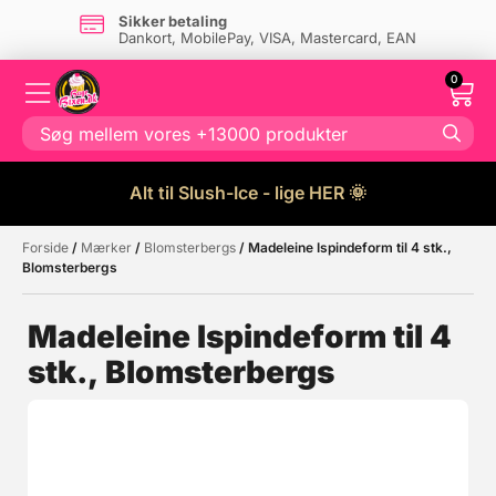
Sikker betaling
Dankort, MobilePay, VISA, Mastercard, EAN
0
Alt til Slush-Ice - lige HER 🌞
Forside
/
Mærker
/
Blomsterbergs
/ Madeleine Ispindeform til 4 stk.,
Måske kunne nogle af disse
☓
Blomsterbergs
produkter have din interesse?
Madeleine Ispindeform til 4
stk., Blomsterbergs
Tilbud