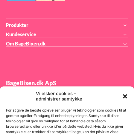
hæv
ud 
Spe
Kap
Udv
cm 
Produkter
(hå
ka
Kundeservice
med
°C 
Om BageBixen.dk
sky
BageBixen.dk ApS
Vi elsker cookies -
Tilmeld dig vores nyhedsbrev og modtag gode tilbud
administrer samtykke
samt spændende produktnyheder direkte i din
indbakke.
For at give de bedste oplevelser bruger vi teknologier som cookies til at
gemme og/eller få adgang til enhedsoplysninger. Samtykke til disse
teknologier vil give os mulighed for at behandle data såsom
browseradfærd eller unikke id'er på dette websted. Hvis du ikke giver
samtykke eller trækker dit samtykke tilbage, kan det påvirke visse