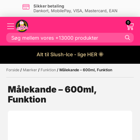
Sikker betaling
Dankort, MobilePay, VISA, Mastercard, EAN
0
Alt til Slush-Ice - lige HER 🌞
Forside
/
Mærker
/
Funktion
/ Målekande – 600ml, Funktion
Måske kunne nogle af disse
☓
produkter have din interesse?
Målekande – 600ml,
Funktion