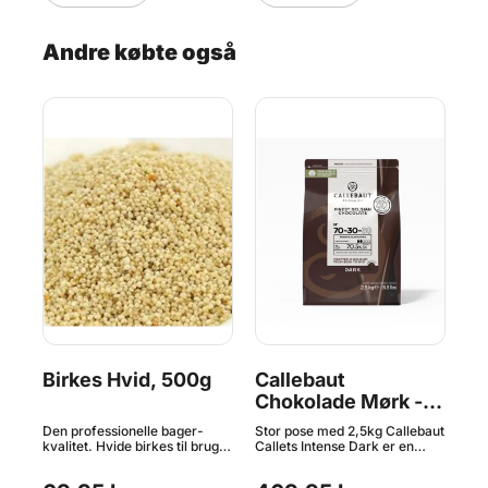
i
Andre købte også
it
Birkes Hvid, 500g
Callebaut
H
Chokolade Mørk -
K
70,5 % Kakao, 2,5
Ru
Den professionelle bager-
Stor pose med 2,5kg Callebaut
Ru
kg
net
kvalitet. Hvide birkes til brug
Callets Intense Dark er en
pas
eer
ved brødbagning m.m. Perfekt
delikat mørk chokolade
Gø
ng.
som topping til dine
designet til at smelte og har en
ne