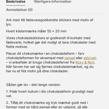
Beskrivelse
Yderligere information
Anmeldelser (0)
Ark med 48 fødevaregodkendte stickers med motiv af
lyn.
Hvert klistermærke måler 55 x 20 mm
Vores chokoladestickers er godkendt til kontakt med
fødevarer, hvilket gør det muligt at lave chokolader med
flotte motiver.
Placer dit chokomærke i en chokoladeform – farv
chokoladeformen for eksempel med
pensel
eller
airbrush
– vi anbefaler at bruge chokoladefarver fra
Roxy & Rich
.
Når farven har sat sig fjernes chokolademærket, og du
har nu et flot motiv på dine chokolader.
Sådan gør du – den lange version:
1. Polér hvert hulrum i din chokoladeform grundigt med
vat.
2. Tilføj dit chokomærke og tryk mærket godt ned i
formen med en hård pensel eller en vatpind, så alle