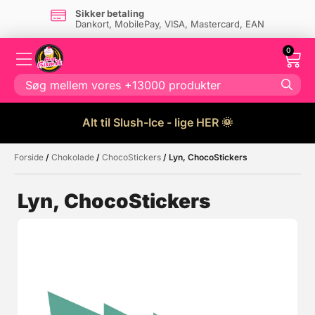
Sikker betaling
Dankort, MobilePay, VISA, Mastercard, EAN
0
Alt til Slush-Ice - lige HER 🌞
Forside
/
Chokolade
/
ChocoStickers
/ Lyn, ChocoStickers
Måske kunne nogle af disse
☓
produkter have din interesse?
Lyn, ChocoStickers