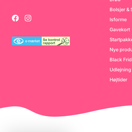
Blue Fondant
Bolsjer &
Isforme
Gavekort
Startpakk
Nye produ
Black Fri
Udlejning
Højtider