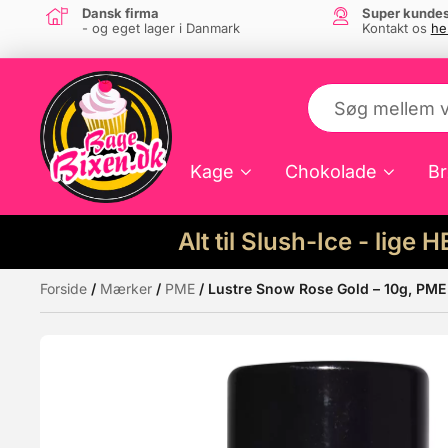
Dansk firma
Super kundes
- og eget lager i Danmark
Kontakt os
he
Kage
Chokolade
Br
Alt til Slush-Ice - lige 
Forside
/
Mærker
/
PME
/ Lustre Snow Rose Gold – 10g, PME
Måske kunne nogle af disse produkter hav
Tilbud