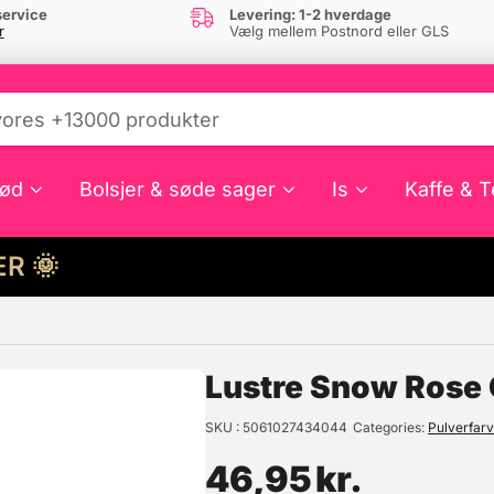
ervice
Levering: 1-2 hverdage
r
Vælg mellem Postnord eller GLS
ød
Bolsjer & søde sager
Is
Kaffe & T
HER 🌞
e din interesse?
Lustre Snow Rose 
SKU
5061027434044
Categories
Pulverfar
46,95
kr.