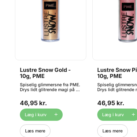
n
Lustre Snow Gold -
Lustre Snow Pi
10g, PME
10g, PME
,
Spiselig glimmersne fra PME.
Spiselig glimmersn
Drys lidt glitrende magi på dit
Drys lidt glitrende 
bagværk med den spiselige
bagværk med den s
Luster Snow. En flot farve,
Luster Snow. En flot
46,95 kr.
46,95 kr.
er
som giver din dekoration et
som giver din dekor
helt fantastisk look.
helt fantastisk look
set
Glansstøvet kommer i en
Glansstøvet kommer
Læg i kurv
Læg i kurv
praktisk shakerflaske med en
praktisk shakerfla
,
sigtetop, som giver mulighed
sigtetop, som give
r
for præcision og jævn
for præcision og j
Læs mere
Læs mere
fordeling, når du skaber det
fordeling, når du s