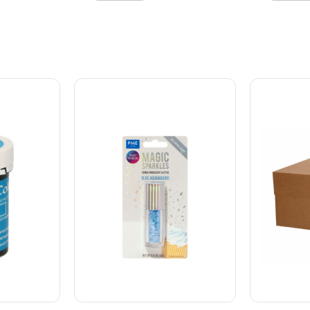
 det i
perfekte look. Bland det i
krymmel me
over
ganache, drys det over
tema, i en 
s det over
chokolade eller drys det over
med forske
nt. Tilføj
smørcreme og fondant. Tilføj
snefnugfor
drikke,
lidt bling til varme drikke,
er til at
eller få dine desserter til at
 gram.
funkle. Indhold: 10 gram.
Farve: Rød