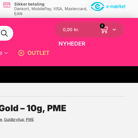
Sikker betaling
Dankort, MobilePay, VISA, Mastercard,
EAN
0
0,00
kr.
NYHEDER
e
OUTLET
☓
Gold – 10g, PME
ve
,
Guldbryllup
,
PME