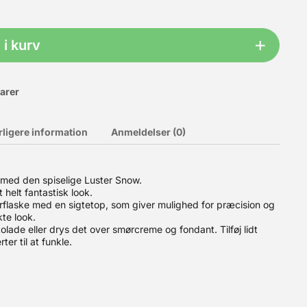
i kurv
varer
rligere information
Anmeldelser (0)
 med den spiselige Luster Snow.
 helt fantastisk look.
u selve kassen samt et låg. Ekstra kasser kan bestilles HER.
rflaske med en sigtetop, som giver mulighed for præcision og
el til 6-8 dejkugler pr. kasse (200-250 g hver).? Plads til hele
te look.
stables, så du kun behøver låg på den øverste kasse.? Slidstærkt
lade eller drys det over smørcreme og fondant. Tilføj lidt
ring af andre fødevarer. ? Produceret i Italien Bemærk:
ter til at funkle.
kasse og semi-transparent låg. Materiale: PE plast