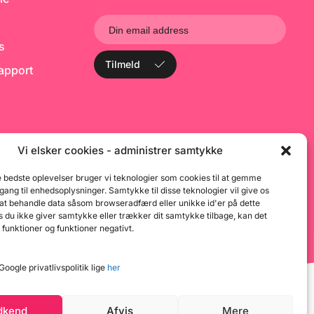
B
ks
Tilmeld
rapport
Vi elsker cookies - administrer samtykke
e bedste oplevelser bruger vi teknologier som cookies til at gemme
dgang til enhedsoplysninger. Samtykke til disse teknologier vil give os
 at behandle data såsom browseradfærd eller unikke id'er på dette
 du ikke giver samtykke eller trækker dit samtykke tilbage, kan det
 funktioner og funktioner negativt.
oogle privatlivspolitik lige
her
dkend
Afvis
Mere