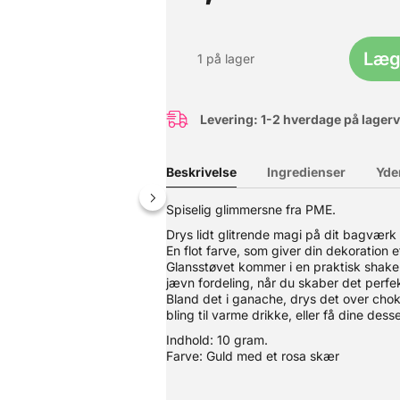
Læg 
1 på lager
Levering: 1-2 hverdage på lager
Beskrivelse
Ingredienser
Yde
Spiselig glimmersne fra PME.
Drys lidt glitrende magi på dit bagværk
En flot farve, som giver din dekoration et
Denne hævekasse er skabt til den passionerede pizzabager. Her får d
Glansstøvet kommer i en praktisk shake
behov for et låg til den øverste kasse. ? Perfekte hæveforhold – Ide
jævn fordeling, når du skaber det perfek
 et almindeligt køleskab.? Stabelbare & praktiske – Designet til at 
Bland det i ganache, drys det over choko
emaskine.? Multifunktionelle – Perfekte til både pizzadej og opbeva
bling til varme drikke, eller få dine desser
al slutte 100% tæt - din dej skal kunne trække vejret. Farve: hvid 
takt med fødevarer: Ja
Indhold: 10 gram.
Farve: Guld med et rosa skær