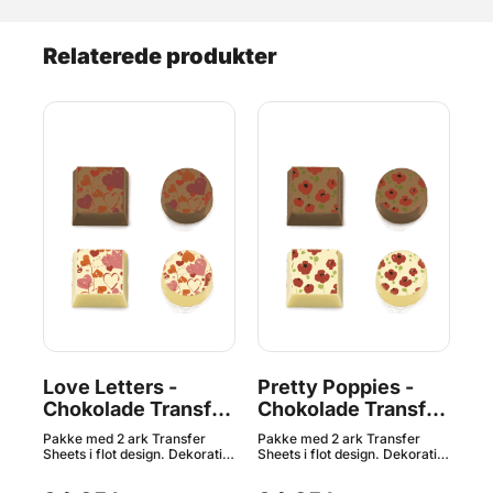
Relaterede produkter
de
Love Letters -
Pretty Poppies -
Ce
Chokolade Transfer
Chokolade Transfer
Ch
Sheet, 2 Ark
Sheet, 2 Ark
Sh
Pakke med 2 ark Transfer
Pakke med 2 ark Transfer
Pak
tivt
Sheets i flot design. Dekorativt
Sheets i flot design. Dekorativt
She
mønster til at pynte dine
mønster til at pynte dine
møn
hjemmelavede chokolader
hjemmelavede chokolader
hj