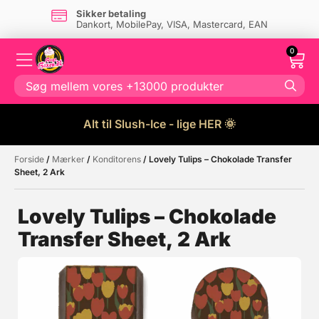
Sikker betaling
Dankort, MobilePay, VISA, Mastercard, EAN
0
Alt til Slush-Ice - lige HER 🌞
Forside
/
Mærker
/
Konditorens
/ Lovely Tulips – Chokolade Transfer
Måske kunne nogle af disse
☓
Sheet, 2 Ark
produkter have din interesse?
Lovely Tulips – Chokolade
Transfer Sheet, 2 Ark