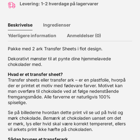
Levering: 1-2 hverdage på lagervarer
Beskrivelse
Ingredienser
Yderligere information
Anmeldelser (0)
Pakke med 2 ark Transfer Sheets i flot design.
Dekorativt mønster til at pynte dine hjemmelavede
chokolader med.
Hvad er et transfer sheet?
Transfer sheets eller transfer ark – er en plastfolie, hvorpå
der er printet et motiv med fødevare farver. Motivet kan
man overføre til chokolade ved at følge nedenstående
fremgangsmåde. Alle farverne er naturligvis 100%
spiselige.
Se på billederne hvordan dette print vil se ud på hvid og
mørk chokolade.
Bemærk
at chokoladen uanset om det
er mørk, lys eller hvid skal være korrekt tempereret, ellers
vil arkets print ikke hæfte på chokoladen.
Sådan bruges et transferark