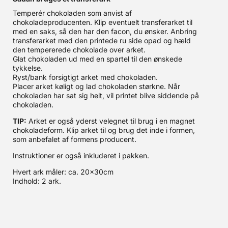
Temperér chokoladen som anvist af
chokoladeproducenten. Klip eventuelt transferarket til
med en saks, så den har den facon, du ønsker. Anbring
transferarket med den printede ru side opad og hæld
den tempererede chokolade over arket.
Glat chokoladen ud med en spartel til den ønskede
tykkelse.
Ryst/bank forsigtigt arket med chokoladen.
Placer arket køligt og lad chokoladen størkne. Når
chokoladen har sat sig helt, vil printet blive siddende på
chokoladen.
TIP:
Arket er også yderst velegnet til brug i en magnet
chokoladeform. Klip arket til og brug det inde i formen,
som anbefalet af formens producent.
Instruktioner er også inkluderet i pakken.
Hvert ark måler: ca. 20x30cm
Indhold: 2 ark.