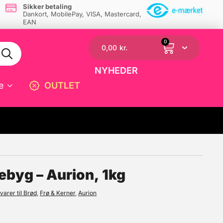
Sikker betaling
Dankort, MobilePay, VISA, Mastercard,
EAN
0
0,00
kr.
NYHEDER
e
OUTLET
☓
lebyg – Aurion, 1kg
varer til Brød
,
Frø & Kerner
,
Aurion