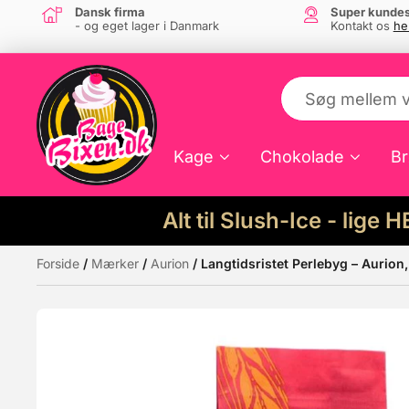
Dansk firma
Super kundes
- og eget lager i Danmark
Kontakt os
he
Kage
Chokolade
Br
Alt til Slush-Ice - lige 
Forside
/
Mærker
/
Aurion
/ Langtidsristet Perlebyg – Aurion,
Måske kunne nogle af disse produkter hav
Tilbud