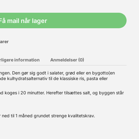
Få mail når lager
varer
rligere information
Anmeldelser (0)
gen. Den gør sig godt i salater, grød eller en bygotto(en
e kulhydratsalternativ til de klassiske ris, pasta eller
 af alle de populære kvalitetschokolader fra Valrhona.
d koges i 20 minutter. Herefter tilsættes salt, og byggen står
a Caraïbe - 66% Mørk Chokolade Valrhona Manjari - 64% Mørk
avorit. Total 20g chokolade Valrhona - chokolade i
sætning har fra start af været at producere og levere udsøgt
n på produktet ikke angivet til at være lige så lang som på
 ned til 1 måned grundet strenge kvalitetskrav.