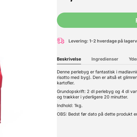
Levering: 1-2 hverdage på lager
Beskrivelse
Ingredienser
Yde
Denne perlebyg er fantastisk i madlavnin
risotto med byg). Den er altså et glimrend
kartofler.
. 4 smagsprøver og Valrhona Choko-Lex på 28 sider, med gennemgang
Grundopskrift: 2 dl perlebyg og 4 dl van
ormat på hver 5 g: Valrhona Guanaja- 70% Mørk Chokolade Valrhon
og trækker i yderligere 20 minutter.
aster pack, altså beregnet som smagsprøver så du kan finde din f
ain-l’Hermitage i Rhône-dalen i det sydlige Frankrig. Valrhonas mål
Indhold: 1kg.
ele verden. Bemærk, at grundet strenge kvalitetskrav er holdbarhede
OBS: Bedst før dato på dette produkt er
åneds holdbarhed på Valrhona produkterne når vi afsender dem :-)