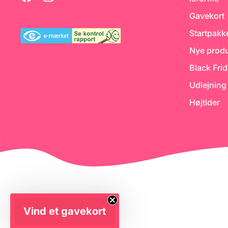
god ide at tilsætte en
Gavekort
syrekilde til dit bagværk - fx
Hvedesur eller
frugtsyre/citronsaft.
Startpakk
Nye produ
Black Fri
Udlejning
Højtider
Vind et gavekort