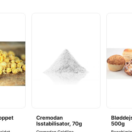
 Pose med
grundet strenge kvalitetskrav.
 dato på
 til 1
enge
oppet
Cremodan
Bløddej
Isstabilisator, 70g
500g
aldet
Cremodan Coldline
Bagehjæl