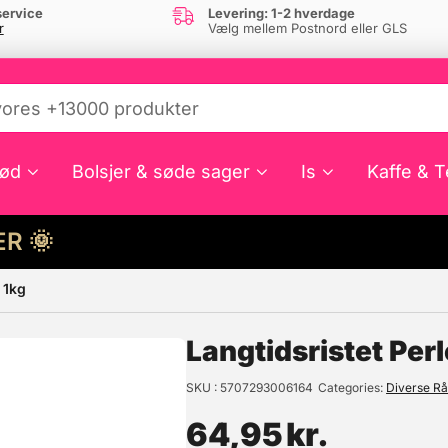
ervice
Levering: 1-2 hverdage
r
Vælg mellem Postnord eller GLS
ød
Bolsjer & søde sager
Is
Kaffe & T
HER 🌞
 1kg
e din interesse?
Langtidsristet Per
SKU
5707293006164
Categories
Diverse Rå
64,95
kr.