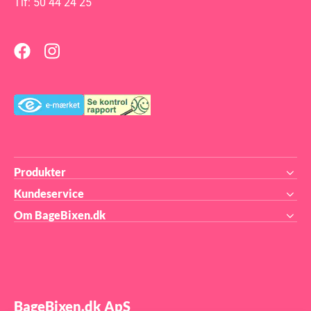
Tlf: 50 44 24 25
eller den store hjemmebager -
lige HER Tåler op til 220°C
Produkter
Kundeservice
Om BageBixen.dk
BageBixen.dk ApS