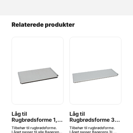
Relaterede produkter
Låg til
Låg til
Ru
Rugbrødsforme 1,8L
Rugbrødsforme 3L -
T
k,
- Bagerens
Bagerens
ige
Tilbehør til rugbrødsforme.
Tilbehør til rugbrødsforme.
Til
.
Låget passer til alle Bagerens
Låget passer Bagerens 3L
Låg