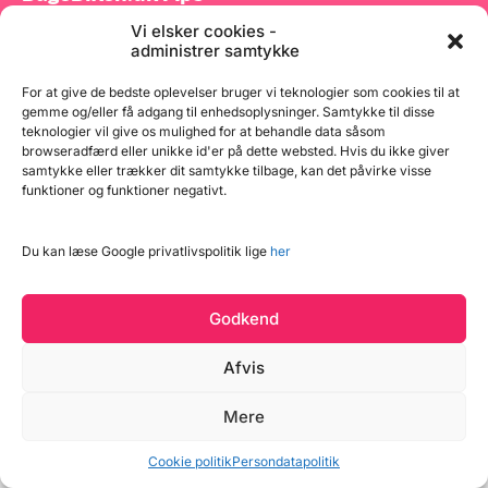
Vi elsker cookies -
Tilmeld dig vores nyhedsbrev og modtag gode tilbud
administrer samtykke
samt spændende produktnyheder direkte i din
indbakke.
For at give de bedste oplevelser bruger vi teknologier som cookies til at
gemme og/eller få adgang til enhedsoplysninger. Samtykke til disse
teknologier vil give os mulighed for at behandle data såsom
browseradfærd eller unikke id'er på dette websted. Hvis du ikke giver
samtykke eller trækker dit samtykke tilbage, kan det påvirke visse
funktioner og funktioner negativt.
Tilmeld
Du kan læse Google privatlivspolitik lige
her
Godkend
Afvis
Læg i kurv
Mere
Copyright © 2026 BageBixen.dk
31 på lager
Vind et gavekort
Cookie politik
Persondatapolitik