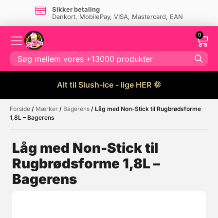
Sikker betaling
Dankort, MobilePay, VISA, Mastercard, EAN
0
Alt til Slush-Ice - lige HER 🌞
Forside
/
Mærker
/
Bagerens
/ Låg med Non-Stick til Rugbrødsforme
Måske kunne nogle af disse
☓
1,8L – Bagerens
produkter have din interesse?
Låg med Non-Stick til
Rugbrødsforme 1,8L –
Bagerens