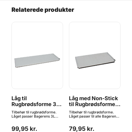
Relaterede produkter
L,
Låg til
Låg med Non-Stick
Ru
Rugbrødsforme 3L -
til Rugbrødsforme
T
Bagerens
1,8L - Bagerens
Tilbehør til rugbrødsforme.
Tilbehør til rugbrødsforme.
Til
Låget passer Bagerens 3L
Låget passer til alle Bagerens
Låg
rugbrødsforme som du finder
1,8L rugbrødsforme.
ide
ler
her Anvendelse: Ønsker man
Anvendelse: Ønsker man en
som
r.
99,95 kr.
79,95 kr.
1
en blødere skorpe på brødet,
blødere skorpe på brødet, kan
bø