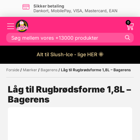
Sikker betaling
Dankort, MobilePay, VISA, Mastercard, EAN
0
Alt til Slush-Ice - lige HER 🌞
Forside
/
Mærker
/
Bagerens
/ Låg til Rugbrødsforme 1,8L – Bagerens
Måske kunne nogle af disse
☓
produkter have din interesse?
Låg til Rugbrødsforme 1,8L –
Bagerens