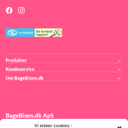
Produkter
Kundeservice
Om BageBixen.dk
BageBixen.dk ApS
Vi elsker cookies -
Tilmeld dig vores nyhedsbrev og modtag gode tilbud