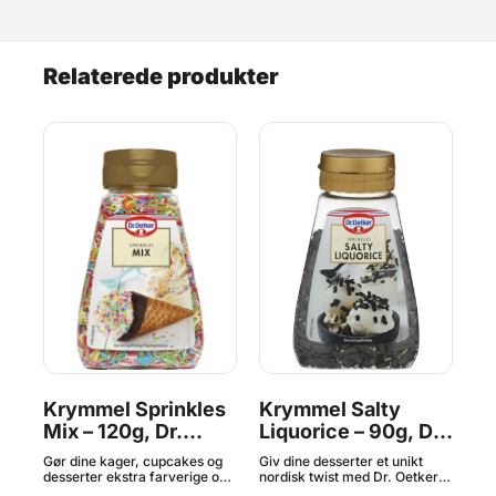
Relaterede produkter
x
Krymmel Sprinkles
Krymmel Salty
Oc
Mix – 120g, Dr.
Liquorice – 90g, Dr.
Dr
Oetker
Oetker
Gør dine kager, cupcakes og
Giv dine desserter et unikt
Py
el,
desserter ekstra farverige og
nordisk twist med Dr. Oetker
den
festlige med Dr. Oetker
Sprinkles Salty Liquorice.
far