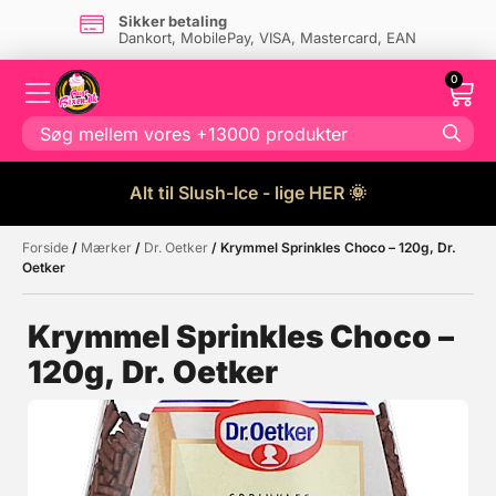
Sikker betaling
Dankort, MobilePay, VISA, Mastercard, EAN
0
Alt til Slush-Ice - lige HER 🌞
Forside
/
Mærker
/
Dr. Oetker
/ Krymmel Sprinkles Choco – 120g, Dr.
Måske kunne nogle af disse
☓
Oetker
produkter have din interesse?
Krymmel Sprinkles Choco –
120g, Dr. Oetker