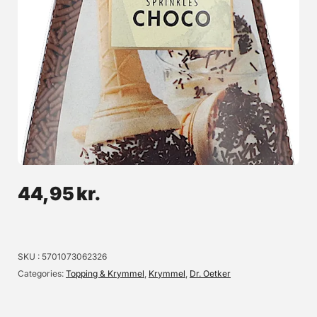
Isdrys SoftIce - Choco Rollo, 400g
Det originale kakao-rulle-pulver til softice, desserter og topdekoration
til kager m.m.! Professionel catering kvalitet som sikrer et godt og
ensartet resultat - hver gang. Indhold: 400g
99,95 kr.
Læg i kurv
44,95
kr.
Læs mere
SKU
5701073062326
Categories
Topping & Krymmel
,
Krymmel
,
Dr. Oetker