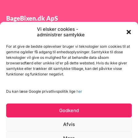
BageBixen.dk ApS
Vi elsker cookies -
Tilmeld dig vores nyhedsbrev og modtag gode tilbud
administrer samtykke
samt spændende produktnyheder direkte i din
indbakke.
For at give de bedste oplevelser bruger vi teknologier som cookies til at
gemme og/eller få adgang til enhedsoplysninger. Samtykke til disse
teknologier vil give os mulighed for at behandle data såsom
browseradfærd eller unikke id'er på dette websted. Hvis du ikke giver
samtykke eller trækker dit samtykke tilbage, kan det påvirke visse
funktioner og funktioner negativt.
Tilmeld
Du kan læse Google privatlivspolitik lige
her
Godkend
Afvis
Læg i kurv