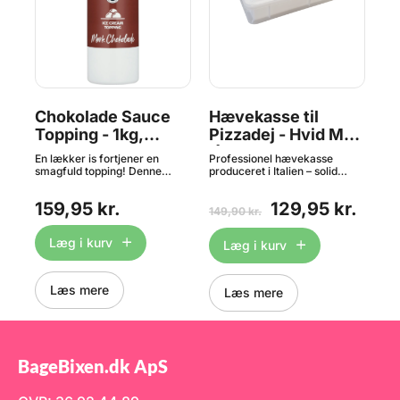
Chokolade Sauce
Hævekasse til
Ca
Topping - 1kg,
Pizzadej - Hvid MED
C
Zelected^
låg
54
r i
En lækker is fortjener en
Professionel hævekasse
Cal
smagfuld topping! Denne
produceret i Italien – solid
del
500
choklade sauce med mørk
kvalitet! Denne hævekasse er
des
 -
chokolade fra Zelected er den
skabt til den passionerede
afb
159,95 kr.
129,95 kr.
1
perfekte makker til din
pizzabager. Her får du selve
sma
149,90 kr.
hjemmelavede is - kan også
kassen samt et låg. Ekstra
kom
bruges til pandekager, vafler
kasser kan bestilles HER. Man
og 
Læg i kurv
Læg i kurv
m.m. Indhold: 1.000g
kan stable flere kasser ovenpå
kak
hinanden, hvorfor der kun er
fin
behov for et låg til den øverste
Vel
kasse. ? Perfekte hæveforhold
cho
Læs mere
Læs mere
– Ideel til 6-8 dejkugler pr.
vor
kasse (200-250 g hver).?
cho
Plads til hele familien – Mål pr.
mæn
kasse: ca. 40 x 30 x 7 cm -
L81
passer perfekt i et almindeligt
køleskab.? Stabelbare &
BageBixen.dk ApS
praktiske – Designet til at
stables, så du kun behøver låg
på den øverste kasse.?