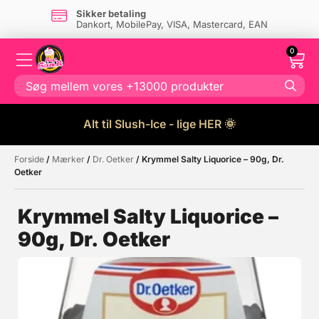
Sikker betaling
Dankort, MobilePay, VISA, Mastercard, EAN
0
Alt til Slush-Ice - lige HER 🌞
Forside
/
Mærker
/
Dr. Oetker
/ Krymmel Salty Liquorice – 90g, Dr.
Måske kunne nogle af disse
☓
Oetker
produkter have din interesse?
Krymmel Salty Liquorice –
90g, Dr. Oetker