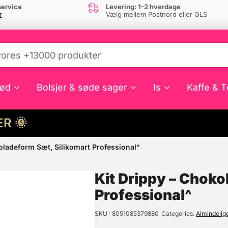
ervice
Levering: 1-2 hverdage
r
Vælg mellem Postnord eller GLS
ød
Bolsjer & søde sager
Is
Kaffe & T
HER 🌞
oladeform Sæt, Silikomart Professional^
e din interesse?
Kit Drippy – Choko
Professional^
SKU
8051085379880
Categories
Almindeli