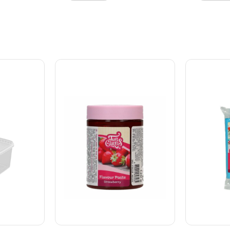
agere,
forme fra Silikomart
chokolade
 og
Professional er fremstillet i
passioner
 hele
Italien og det er ikke uden
hjemmeent
2,1 x 6,7 x
grund at disse forme er
Materialet 
9.0065
blevet utroligt populære
arbejde m
blandt bagere, konditorere,
rengøre, h
kokke og dessertchefer over
ideel til g
hele verden. Størrelse på
Egenskaber
form: 28,2 x 14,7 Størrelse på
chokoladep
stort hjerte: 12,3 x 11,5 x h
i holdbart 
4,4cm Størrelse på lille hjerte:
præcise de
9,3 x 9,9 x h 3,6cm
profession
70.609.99.0065
anvende o
30 × h 19 
form til pra
kombinerer
og funktion
52.958.86