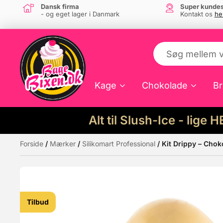
Dansk firma
Super kundes
- og eget lager i Danmark
Kontakt os
he
Kage
Chokolade
Br
Alt til Slush-Ice - lige 
Forside
/
Mærker
/
Silikomart Professional
/ Kit Drippy – Chok
Måske kunne nogle af disse produkter hav
Tilbud
Tilbud