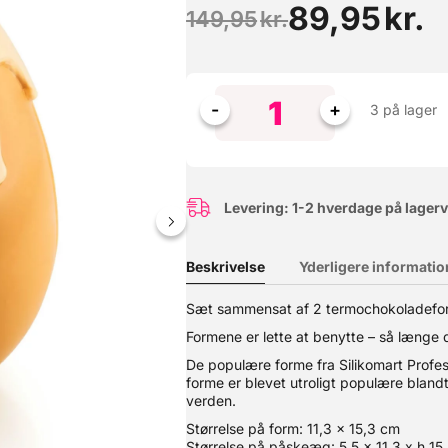
89,95
kr.
149,95
kr.
3 på lager
Levering: 1-2 hverdage på lager
Beskrivelse
Yderligere informatio
Denne hævekasse er skabt til den passionerede pizzabager. Her får d
Sæt sammensat af 2 termochokoladeforme
behov for et låg til den øverste kasse. ? Perfekte hæveforhold – Ide
 et almindeligt køleskab.? Stabelbare & praktiske – Designet til at 
Formene er lette at benytte – så længe 
emaskine.? Multifunktionelle – Perfekte til både pizzadej og opbeva
al slutte 100% tæt - din dej skal kunne trække vejret. Farve: hvid 
De populære forme fra Silikomart Professi
takt med fødevarer: Ja
forme er blevet utroligt populære bland
verden.
Størrelse på form: 11,3 x 15,3 cm
Størrelse på påskeæg: 5,5 x 11,3 x h 15