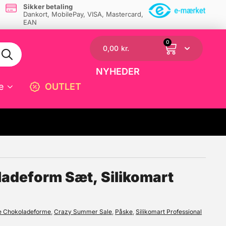
Sikker betaling
Dankort, MobilePay, VISA, Mastercard,
EAN
0
0,00
kr.
NYHEDER
e
OUTLET
☓
ladeform Sæt, Silikomart
ge Chokoladeforme
,
Crazy Summer Sale
,
Påske
,
Silikomart Professional