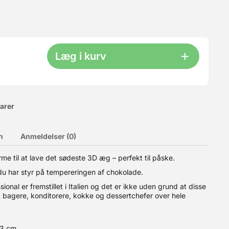
Læg i kurv
varer
n
Anmeldelser (0)
u selve kassen samt et låg. Ekstra kasser kan bestilles HER.
 til at lave det sødeste 3D æg – perfekt til påske.
el til 6-8 dejkugler pr. kasse (200-250 g hver).? Plads til hele
stables, så du kun behøver låg på den øverste kasse.? Slidstærkt
du har styr på tempereringen af chokolade.
ring af andre fødevarer. ? Produceret i Italien Bemærk:
kasse og semi-transparent låg. Materiale: PE plast
onal er fremstillet i Italien og det er ikke uden grund at disse
t bagere, konditorere, kokke og dessertchefer over hele
,3 cm