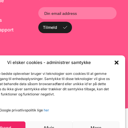
le
ant
indeholder ikke soja.
Opvarmning i mikrobølgeovn:
Smelt ved maks. 500W i en
skål. Rør godt hver 15-20
ks
sekunder. Stop opvarmning,
når de er næsten
Tilmeld
rapport
fuldstændigt smeltede (små
er stadig synlige). Fortsæt
omrøring indtil massen er glat
og fuldstændigt smeltet.
Hærd i køleskabet (10-15
min.). Kan smeltes igen og
igen hvis du ikke får brug for
det hele. TIP! Kan med fordel
Vi elsker cookies - administrer samtykke
fortyndes med Kakao Smør -
så kan man overtrække med
e bedste oplevelser bruger vi teknologier som cookies til at gemme
et tyndere og mere delikat
dgang til enhedsoplysninger. Samtykke til disse teknologier vil give os
lag. Deco Melts kan smelte
 at behandle data såsom browseradfærd eller unikke id'er på dette
under transport, men det
færdige produkt tager ikke
 du ikke giver samtykke eller trækker dit samtykke tilbage, kan det
skade heraf :-) Se også vores
 funktioner og funktioner negativt.
værktøj til Candy Melts HER
Lyserød candy melts
oogle privatlivspolitik lige
her
dkend
Afvis
Mere