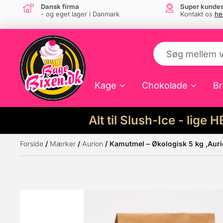
Dansk firma
Super kundes
- og eget lager i Danmark
Kontakt os
he
Kage
Chokolade
Br
Alt til Slush-Ice - lige 
Forside
/
Mærker
/
Aurion
/ Kamutmel – Økologisk 5 kg ,Aur
Måske kunne nogle af disse produkter hav
Tilbud