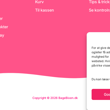
Kurv
Tips & tric
Hvedesur eller
frugtsyre/citronsaft. Farina
forte Golden Maitoba Tipo
Til kassen
Se kontrol
"0". Manitoba Gold. Teknisk
info: Protein 14% Elasticitet:
er
P/L 0,50 / 0,60 W: 370/390
kter
day
For at give d
og/eller få a
mulighed for
websted. Hvis
påvirke visse
Du kan læse G
Go
Copyright © 2026 BageBixen.dk