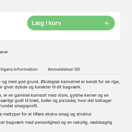
Læg i kurv
varer
rligere information
Anmeldelser (0)
– og med god grund. Økologisk kamutmel er kendt for sin rige,
r giver dybde og karakter til dit bagværk.
u selve kassen samt et låg. Ekstra kasser kan bestilles HER.
el til 6-8 dejkugler pr. kasse (200-250 g hver).? Plads til hele
 er en gammel kornsort med store, gyldne kerner og en
stables, så du kun behøver låg på den øverste kasse.? Slidstærkt
særligt godt til brød, boller og pizzadej, hvor det bidrager
ring af andre fødevarer. ? Produceret i Italien Bemærk:
frundet smagsprofil.
kasse og semi-transparent låg. Materiale: PE plast
 meltyper for at tilføre ekstra smag og struktur.
ønsker bagværk med personlighed og en naturlig, nøddeagtig