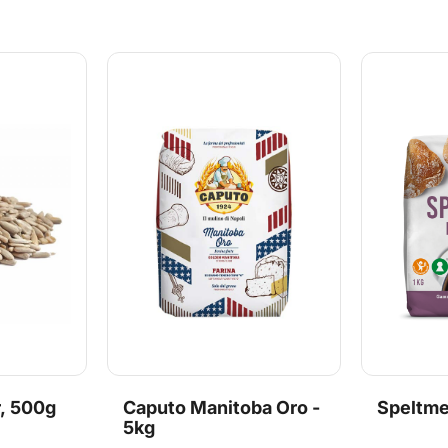
litetskrav.
til 1 måned grundet strenge
og stramm
kvalitetskrav.
glutenege
dyrkes af 
avlere. St
OBS: Bedst
produkt er
grundet st
r, 500g
Caputo Manitoba Oro -
Speltme
5kg