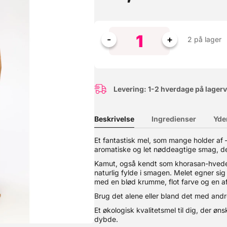
2 på lager
Levering: 1-2 hverdage på lager
Beskrivelse
Ingredienser
Yde
Et fantastisk mel, som mange holder af 
aromatiske og let nøddeagtige smag, de
Denne hævekasse er skabt til den passionerede pizzabager. Her får d
behov for et låg til den øverste kasse. ? Perfekte hæveforhold – Ide
Kamut, også kendt som khorasan-hvede,
 et almindeligt køleskab.? Stabelbare & praktiske – Designet til at 
naturlig fylde i smagen. Melet egner sig 
emaskine.? Multifunktionelle – Perfekte til både pizzadej og opbeva
med en blød krumme, flot farve og en a
al slutte 100% tæt - din dej skal kunne trække vejret. Farve: hvid 
takt med fødevarer: Ja
Brug det alene eller bland det med andre
Et økologisk kvalitetsmel til dig, der 
dybde.