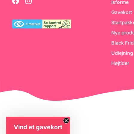
Isforme
Gavekort
Startpakk
Nye produ
Black Fri
Udlejning
Højtider
Vind et gavekort