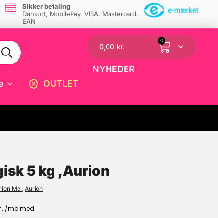
Sikker betaling
Dankort, MobilePay, VISA, Mastercard,
EAN
0
0,00
kr.
NYHEDER
e
OUTLET
☓
isk 5 kg ,Aurion
rion Mel
,
Aurion