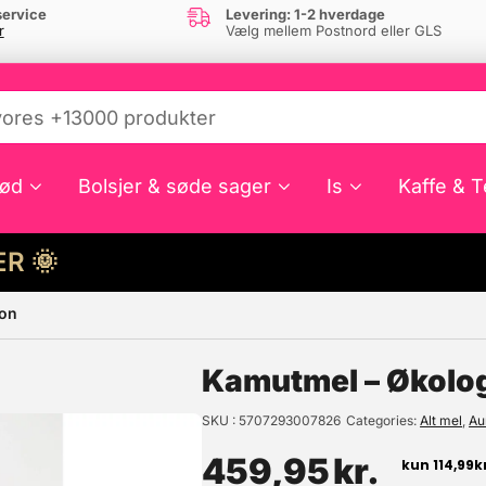
ervice
Levering: 1-2 hverdage
r
Vælg mellem Postnord eller GLS
ød
Bolsjer & søde sager
Is
Kaffe & T
HER 🌞
ion
e din interesse?
Kamutmel – Økolog
SKU
5707293007826
Categories
Alt mel
,
Au
459,95
kr.