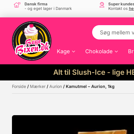
Dansk firma
Super kundes
- og eget lager i Danmark
Kontakt os
he
Kage
Chokolade
Br
Alt til Slush-Ice - lige 
Forside
/
Mærker
/
Aurion
/ Kamutmel – Aurion, 1kg
Måske kunne nogle af disse produkter hav