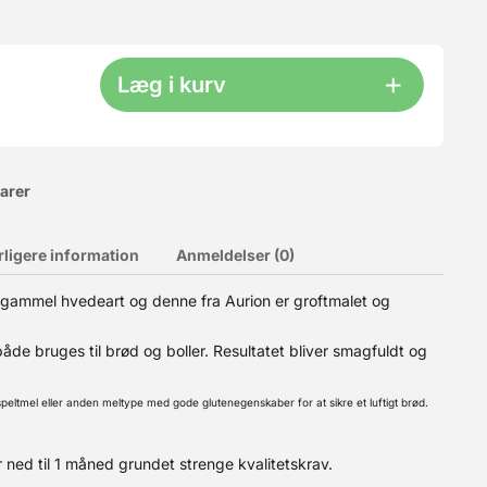
Læg i kurv
varer
rligere information
Anmeldelser (0)
ammel hvedeart og denne fra Aurion er groftmalet og
og luftig, tyndere skorpe, brødet får en flottere farve ved
ej, skal der tilsættes 4-8 gram Enzym. Bage Enzymer kan
e bruges til brød og boller. Resultatet bliver smagfuldt og
 alle steder - både i din krop helt naturligt, men også i
es for dem er at de er biomolekyler der forøger hastigheden af
 Ved afbagning "forsvinder" Enzymerne, da de kun reagerer ved
peltmel eller anden meltype med gode glutenegenskaber for at sikre et luftigt brød.
 professionelle bagere bruger, og også magen til dem der
ekte sollys - faktisk ligesom du opbevarer mel. Denne pose
 ned til 1 måned grundet strenge kvalitetskrav.