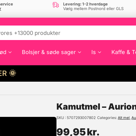
ervice
Levering: 1-2 hverdage
r
Vælg mellem Postnord eller GLS
ød
Bolsjer & søde sager
Is
Kaffe & T
HER 🌞
e din interesse?
Kamutmel – Aurion
SKU
5707293007802
Categories
Alt mel
,
Au
99,95
kr.