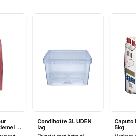
krumme og lidt mørkere farve
med 1,5kg 
end almindeligt hvedemel.
dato på de
Stor pose med 12,5kg OBS:
til 1 måne
Bedst før dato på dette
kvalitetskr
produkt er ned til 1 måned
grundet strenge kvalitetskrav.
pur
Condibøtte 3L UDEN
Caputo 
demel -
låg
5kg
kornsort
Firkantet condibøtte på
Manitoba O