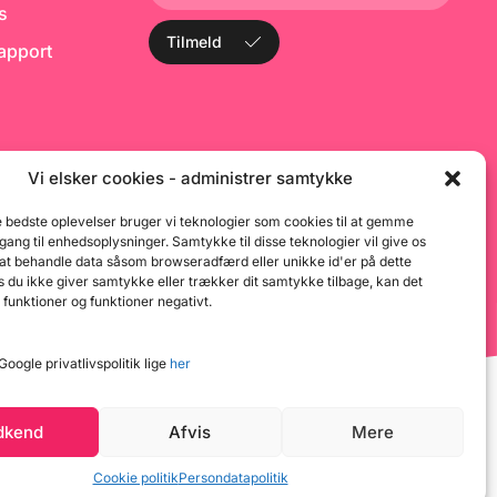
ks
itronsaft. Farina
s
en Maitoba Tipo
ti
Tilmeld
rapport
oba Gold. Teknisk
b
in 14% Elasticitet:
fr
 0,60 W: 370/390
i
El
2
Vi elsker cookies - administrer samtykke
e bedste oplevelser bruger vi teknologier som cookies til at gemme
dgang til enhedsoplysninger. Samtykke til disse teknologier vil give os
 at behandle data såsom browseradfærd eller unikke id'er på dette
 du ikke giver samtykke eller trækker dit samtykke tilbage, kan det
 funktioner og funktioner negativt.
oogle privatlivspolitik lige
her
dkend
Afvis
Mere
Cookie politik
Persondatapolitik