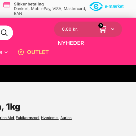
Sikker betaling
Dankort, MobilePay, VISA, Mastercard,
EAN
0
0,00
kr.
NYHEDER
e
OUTLET
☓
, 1kg
rion Mel
,
Fuldkornsmel
,
Hvedemel
,
Aurion