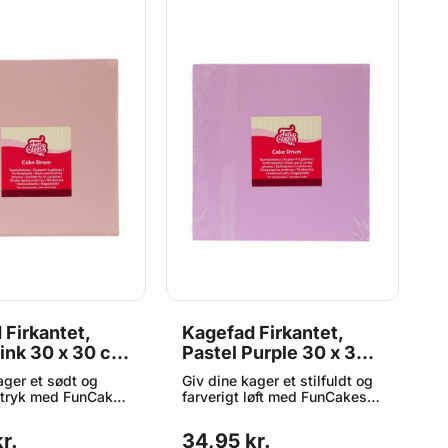
 Firkantet,
Kagefad Firkantet,
K
Pink 30 x 30 cm
Pastel Purple 30 x 30
G
kes
cm - FunCakes
F
ager et sødt og
Giv dine kager et stilfuldt og
Gi
dtryk med FunCakes
farverigt løft med FunCakes
f
 Square Pastel
Cake Drum Square Pastel
C
e stabile og
Purple. Denne robuste og
D
r.
34,95 kr.
3
e kageplade
elegante kageplade fungerer
k