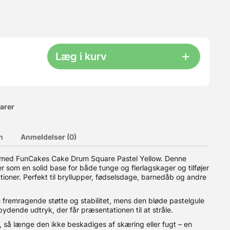
Læg i kurv
varer
n
Anmeldelser (0)
du kun selve kassen - uden låg. Låget kan bestilles HER. Man
ryk med FunCakes Cake Drum Square Pastel Yellow. Denne
il 6-8 dejkugler pr. kasse (200-250 g hver).? Plads til hele
r som en solid base for både tunge og flerlagskager og tilføjer
stables, så du kun behøver låg på den øverste kasse.? Slidstærkt
ring af andre fødevarer. ? Produceret i Italien Bemærk:
ationer. Perfekt til bryllupper, fødselsdage, barnedåb og andre
fødevarer: Ja
fremragende støtte og stabilitet, mens den bløde pastelgule
bydende udtryk, der får præsentationen til at stråle.
så længe den ikke beskadiges af skæring eller fugt – en