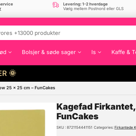
ervice
Levering: 1-2 hverdage
r
Vælg mellem Postnord eller GLS
ød
Bolsjer & søde sager
Is
Kaffe & T
HER 🌞
llow 25 x 25 cm – FunCakes
e din interesse?
Kagefad Firkantet,
FunCakes
SKU
8721154441151
Categories
Firkantede 