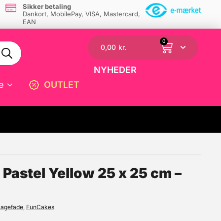
Sikker betaling
Dankort, MobilePay, VISA, Mastercard,
EAN
0
0,00
kr.
NYHEDER
e
OUTLET
☓
 Pastel Yellow 25 x 25 cm –
Kagefade
,
FunCakes