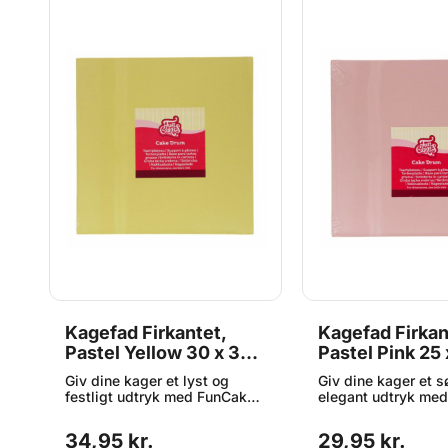
Kagefad Firkantet,
Kagefad Firkan
Pastel Yellow 30 x 30
Pastel Pink 25
cm - FunCakes
- FunCakes
Giv dine kager et lyst og
Giv dine kager et s
festligt udtryk med FunCakes
elegant udtryk me
e
Cake Drum Square Pastel
Cake Drum Square 
Yellow. Denne stabile og
Pink. Denne stabile
34,95 kr.
29,95 kr.
slidstærke kageplade
slidstærke kagepl