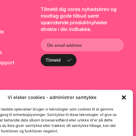
beskadiges af knive eller fugt
de
Tilmeld dig vores nyhedsbrev og
– en praktisk og holdbar
K
løsning til både hobbybagere
f
modtag gode tilbud samt
og professionelle.
i
spændende produktnyheder
Egenskaber: Stabil og
el
genanvendelig kageplade
h
direkte i din indbakke.
le
Elegant hvid finish for et
p
luksuriøst udtryk Ideel som
p
base til stablede eller små
E
kager Tykkelse: 3 mm
g
ks
Diameter: ca. 27,5 cm Indhold:
e
1 stk. Skab en smuk og stabil
b
Tilmeld
rapport
base for dine kreationer med
fl
kagepap i hvid – den perfekte
b
kombination af funktionalitet
l
og elegance.
S
Fa
L
k
D
Vi elsker cookies - administrer samtykke
p
fu
e bedste oplevelser bruger vi teknologier som cookies til at gemme
k
dgang til enhedsoplysninger. Samtykke til disse teknologier vil give os
 at behandle data såsom browseradfærd eller unikke id'er på dette
 du ikke giver samtykke eller trækker dit samtykke tilbage, kan det
 funktioner og funktioner negativt.