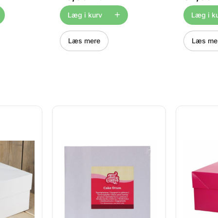
lid base
som en stabil base for både
fungerer s
tunge og flerlagskager og
for både t
Læg i kurv
Læg i k
føjer et
tilføjer et luksuriøst og
flerlagskag
int touch
moderne præg til dine
luksuriøst
Perfekt til
kreationer. Perfekt til
til dine kre
Læs mere
Læs me
ødselsdage
bryllupper, dåb, fødselsdage
bryllupper
nledninger.
og andre festlige lejligheder.
og andre f
å 12 mm
Med en tykkelse på 12 mm
Med en ty
agende
sikrer pladen optimal støtte
giver pla
t, mens den
og stabilitet, mens den bløde
støtte og 
ve tilfører
pastel-lilla farve giver et
bløde paste
dt look,
charmerende og eksklusivt
et delikat 
udseende, der får dine kager
der løfter 
til at skille sig ud.
kagepræse
enbruges
Kagepladen kan genbruges
Kageplade
nge den
flere gange, så længe den
flere gang
 skæring
ikke beskadiges af skæring
ikke besk
tisk og
eller fugt – en praktisk og
eller fugt 
 både
holdbar løsning til både
holdbar lø
hjemmebagere og
hjemmeba
itorer.
professionelle. Egenskaber:
profession
 og
Stabil og genanvendelig
Egenskaber
eplade i
kageplade i pastel-lilla
genanvend
Ideel som
nuance Ideel som base til
pastelrosa
tunge og flerlagskager
base til t
t til
Perfekt til bryllupper, dåb,
flerlagskag
ødselsdage
fødselsdage og festlige
bryllupper
der
lejligheder Tykkelse: 12 mm
og særlige