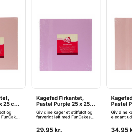
tet,
Kagefad Firkantet,
Kagefad
 x 25 cm
Pastel Purple 25 x 25
Pastel 
cm - FunCakes
- FunCa
ødt og
Giv dine kager et stilfuldt og
Giv dine k
d FunCakes
farverigt løft med FunCakes
elegant u
Pastel
Cake Drum Square Pastel
Cake Drum
 og
Purple. Denne robuste og
Pink. Denn
29,95 kr.
34,95 k
ade
elegante kageplade fungerer
slidstærk