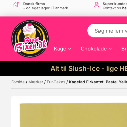
Dansk firma
Super kundes
- og eget lager i Danmark
Kontakt os
he
Kage
Chokolade
Br
Alt til Slush-Ice - lige 
Forside
/
Mærker
/
FunCakes
/ Kagefad Firkantet, Pastel Ye
Måske kunne nogle af disse produkter hav