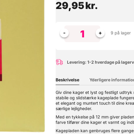
29,95
kr.
9 på lager
Levering: 1-2 hverdage på lager
Beskrivelse
Yderligere informatio
Denne hævekasse er skabt til den passionerede pizzabager. Her får 
Giv dine kager et lyst og festligt udt
v for et låg til den øverste kasse. ? Perfekte hæveforhold – Ideel t
stabile og slidstærke kageplade fungere
 et almindeligt køleskab.? Stabelbare & praktiske – Designet til at 
emaskine.? Multifunktionelle – Perfekte til både pizzadej og opbeva
et elegant og muntert touch til dine kre
eraturbestandighed: -40°C til +60°C Egnet til direkte kontakt med 
særlige lejligheder.
Med en tykkelse på 12 mm giver pladen 
farve tilfører dine kager et varmt og ind
Kagepladen kan genbruges flere gange, 