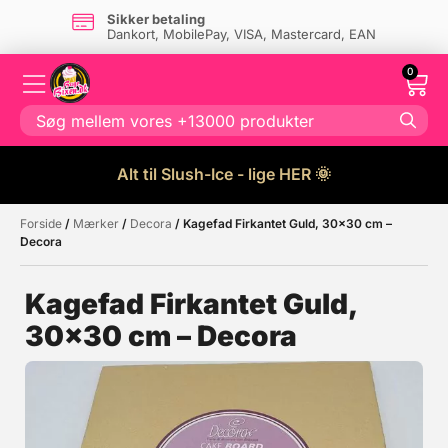
Sikker betaling
Dankort, MobilePay, VISA, Mastercard, EAN
0
Alt til Slush-Ice - lige HER 🌞
Forside
/
Mærker
/
Decora
/ Kagefad Firkantet Guld, 30×30 cm –
Måske kunne nogle af disse
☓
Decora
produkter have din interesse?
Kagefad Firkantet Guld,
30×30 cm – Decora