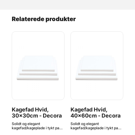
Relaterede produkter
d,
Kagefad Hvid,
Kagefad Hvid,
K
a
30x30cm - Decora
40x60cm - Decora
G
D
Solidt og elegant
Solidt og elegant
Sol
p i
kagefad/kageplade i tykt pap i
kagefad/kageplade i tykt pap i
kag
farven hvid med en lille
farven hvid med en lille
far