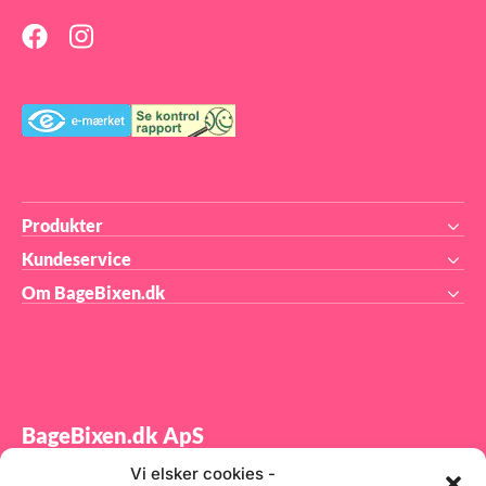
Produkter
Kundeservice
Om BageBixen.dk
BageBixen.dk ApS
Vi elsker cookies -
Tilmeld dig vores nyhedsbrev og modtag gode tilbud