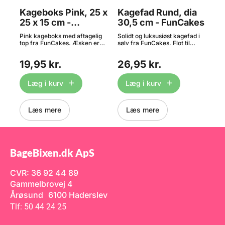
Kageboks Pink, 25 x
Kagefad Rund, dia
Ca
25 x 15 cm -
30,5 cm - FunCakes
C
FunCakes
54
Pink kageboks med aftagelig
Solidt og luksusiøst kagefad i
2 x
p i
top fra FunCakes. Æsken er
sølv fra FunCakes. Flot til
Cal
let at samle og er en solid og
præsentation af din
mør
n
præsentabel emballage til dine
stabelkage, tærte, cupcake
sme
19,95 kr.
26,95 kr.
kager. Mål: 25 x 25 x 15 cm.
m.m. Materialet er kraftig pap
bit
899
e
med sølvfolie og kan anvendes
let
flere gange ved normal brug.
cho
Læg i kurv
Læg i kurv
te
Mål: dia.30,5 cm, 1 cm tyk.
ind
Antal: 1 stk. Maskinopvask
kak
anbefales ikke.
fin
Vel
Læs mere
Læs mere
.
cho
vor
cho
mæn
.
L81
BageBixen.dk ApS
CVR: 36 92 44 89
Gammelbrovej 4
Årøsund 6100 Haderslev
Tlf: 50 44 24 25