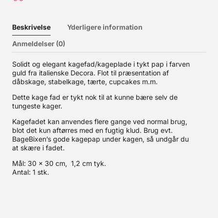
Beskrivelse
Yderligere information
Anmeldelser (0)
Solidt og elegant kagefad/kageplade i tykt pap i farven
guld fra italienske Decora. Flot til præsentation af
dåbskage, stabelkage, tærte, cupcakes m.m.
Dette kage fad er tykt nok til at kunne bære selv de
tungeste kager.
Kagefadet kan anvendes flere gange ved normal brug,
blot det kun aftørres med en fugtig klud. Brug evt.
BageBixen’s gode kagepap under kagen, så undgår du
at skære i fadet.
Mål: 30 x 30 cm, 1,2 cm tyk.
Antal: 1 stk.