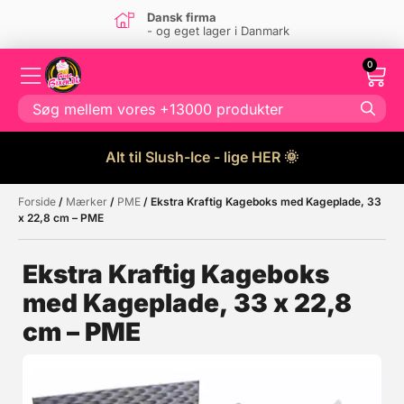
Dansk firma
- og eget lager i Danmark
0
Alt til Slush-Ice - lige HER 🌞
Forside
/
Mærker
/
PME
/ Ekstra Kraftig Kageboks med Kageplade, 33
Måske kunne nogle af disse
☓
x 22,8 cm – PME
produkter have din interesse?
Ekstra Kraftig Kageboks
med Kageplade, 33 x 22,8
cm – PME