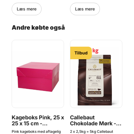
Læs mere
Læs mere
Andre købte også
Tilbud
0
Kageboks Pink, 25 x
Callebaut
Ka
25 x 15 cm -
Chokolade Mørk -
3
FunCakes
54,5 % Kakao, 5 kg
ig
Pink kageboks med aftagelig
2 x 2,5kg = 5kg Callebaut
Sol