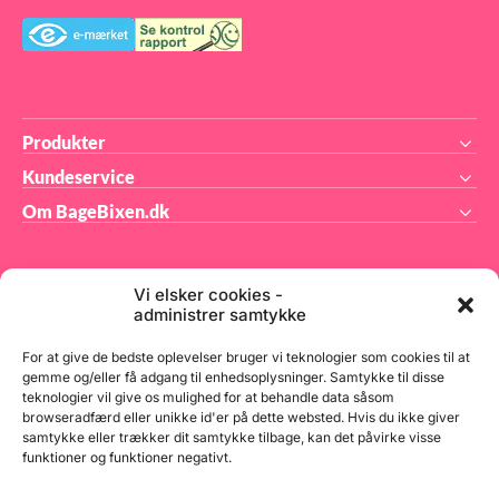
Produkter
Kundeservice
Om BageBixen.dk
Vi elsker cookies -
administrer samtykke
BageBixen.dk ApS
For at give de bedste oplevelser bruger vi teknologier som cookies til at
gemme og/eller få adgang til enhedsoplysninger. Samtykke til disse
teknologier vil give os mulighed for at behandle data såsom
Tilmeld dig vores nyhedsbrev og modtag gode tilbud
browseradfærd eller unikke id'er på dette websted. Hvis du ikke giver
samt spændende produktnyheder direkte i din
samtykke eller trækker dit samtykke tilbage, kan det påvirke visse
indbakke.
funktioner og funktioner negativt.