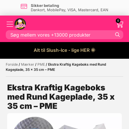
Sikker betaling
Dankort, MobilePay, VISA, Mastercard, EAN
0
Alt til Slush-Ice - lige HER 🌞
Forside
/
Mærker
/
PME
/ Ekstra Kraftig Kageboks med Rund
Måske kunne nogle af disse
☓
Kageplade, 35 x 35 cm – PME
produkter have din interesse?
Ekstra Kraftig Kageboks
med Rund Kageplade, 35 x
35 cm – PME