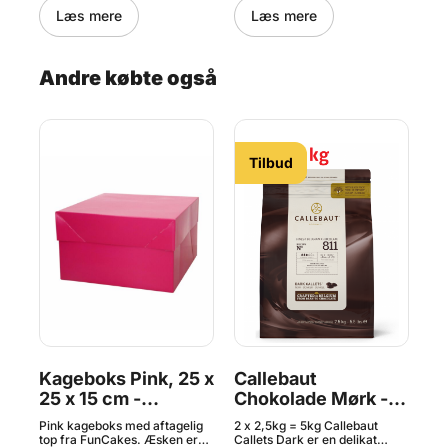
Læs mere
Læs mere
Andre købte også
Tilbud
-
Kageboks Pink, 25 x
Callebaut
K
25 x 15 cm -
Chokolade Mørk -
x 
FunCakes
54,5 % Kakao, 5 kg
F
Pink kageboks med aftagelig
2 x 2,5kg = 5kg Callebaut
Hvi
ne
top fra FunCakes. Æsken er
Callets Dark er en delikat
top