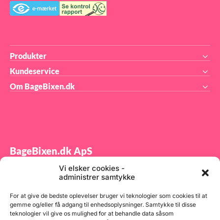
Produkter
Kundeservice
Om BageBixen.dk
BageBixen.dk ApS
Vi elsker cookies -
Tilmeld dig vores nyhedsbrev og modtag gode tilbud
administrer samtykke
samt spændende produktnyheder direkte i din
indbakke.
For at give de bedste oplevelser bruger vi teknologier som cookies til at
gemme og/eller få adgang til enhedsoplysninger. Samtykke til disse
teknologier vil give os mulighed for at behandle data såsom