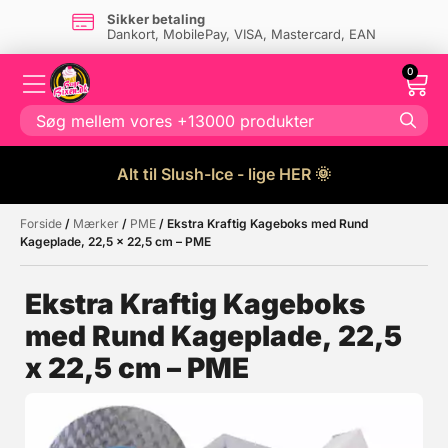
Sikker betaling
Dankort, MobilePay, VISA, Mastercard, EAN
0
Alt til Slush-Ice - lige HER 🌞
Forside
/
Mærker
/
PME
/ Ekstra Kraftig Kageboks med Rund
Måske kunne nogle af disse
☓
Kageplade, 22,5 x 22,5 cm – PME
produkter have din interesse?
Ekstra Kraftig Kageboks
med Rund Kageplade, 22,5
x 22,5 cm – PME