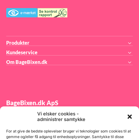
Produkter
Kundeservice
Om BageBixen.dk
BageBixen.dk ApS
Vi elsker cookies -
Tilmeld dig vores nyhedsbrev og modtag gode tilbud
administrer samtykke
samt spændende produktnyheder direkte i din
indbakke.
For at give de bedste oplevelser bruger vi teknologier som cookies til at
gemme og/eller få adgang til enhedsoplysninger. Samtykke til disse