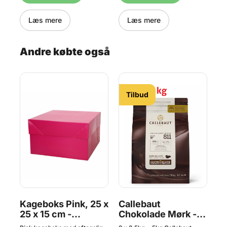
Læs mere
Læs mere
Andre købte også
Tilbud
Kageboks Pink, 25 x
Callebaut
K
25 x 15 cm -
Chokolade Mørk -
x 
25
FunCakes
54,5 % Kakao, 5 kg
F