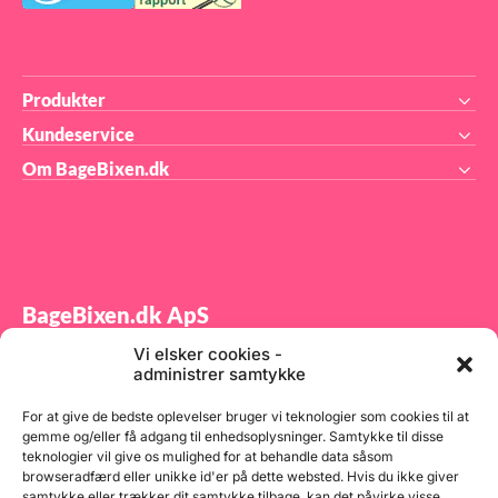
Produkter
Kundeservice
Om BageBixen.dk
BageBixen.dk ApS
Vi elsker cookies -
Tilmeld dig vores nyhedsbrev og modtag gode tilbud
administrer samtykke
samt spændende produktnyheder direkte i din
indbakke.
For at give de bedste oplevelser bruger vi teknologier som cookies til at
gemme og/eller få adgang til enhedsoplysninger. Samtykke til disse
teknologier vil give os mulighed for at behandle data såsom
browseradfærd eller unikke id'er på dette websted. Hvis du ikke giver
samtykke eller trækker dit samtykke tilbage, kan det påvirke visse