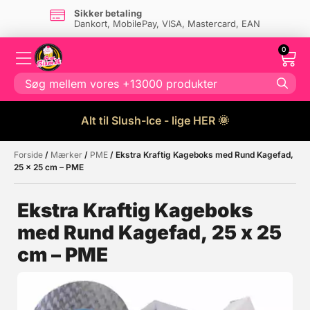
Sikker betaling
Dankort, MobilePay, VISA, Mastercard, EAN
0
Alt til Slush-Ice - lige HER 🌞
Forside
/
Mærker
/
PME
/ Ekstra Kraftig Kageboks med Rund Kagefad,
Måske kunne nogle af disse
☓
25 x 25 cm – PME
produkter have din interesse?
Ekstra Kraftig Kageboks
med Rund Kagefad, 25 x 25
cm – PME