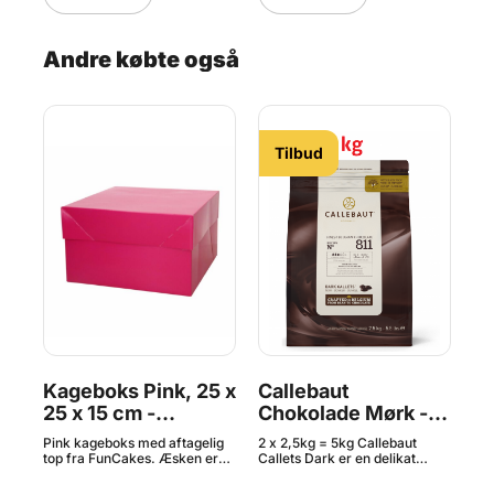
Andre købte også
Tilbud
Kageboks Pink, 25 x
Callebaut
K
25 x 15 cm -
Chokolade Mørk -
x 
FunCakes
54,5 % Kakao, 5 kg
F
Pink kageboks med aftagelig
2 x 2,5kg = 5kg Callebaut
Hvi
top fra FunCakes. Æsken er
Callets Dark er en delikat
top
ns
let at samle og er en solid og
mørk chokolade designet til at
fas
præsentabel emballage til dine
smelte og har en afbalanceret
præ