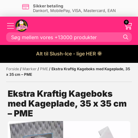
Sikker betaling
Dankort, MobilePay, VISA, Mastercard, EAN
0
Alt til Slush-Ice - lige HER 🌞
Forside
/
Mærker
/
PME
/ Ekstra Kraftig Kageboks med Kageplade, 35
Måske kunne nogle af disse
☓
x 35 cm – PME
produkter have din interesse?
Ekstra Kraftig Kageboks
med Kageplade, 35 x 35 cm
– PME