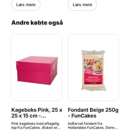
Læs mere
Læs mere
Andre købte også
Kageboks Pink, 25 x
Fondant Beige 250g
Ca
25 x 15 cm -
- FunCakes
C
35
FunCakes
54
Pink kageboks med aftagelig
Indfarvet fondant fra
2 x
top fra FunCakes. Æsken er
Hollandske FunCakes. Denne
Cal