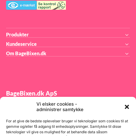
Produkter
Kundeservice
Om BageBixen.dk
BageBixen.dk ApS
Vi elsker cookies -
Tilmeld dig vores nyhedsbrev og modtag gode tilbud
administrer samtykke
samt spændende produktnyheder direkte i din
indbakke.
For at give de bedste oplevelser bruger vi teknologier som cookies til at
gemme og/eller få adgang til enhedsoplysninger. Samtykke til disse
teknologier vil give os mulighed for at behandle data såsom