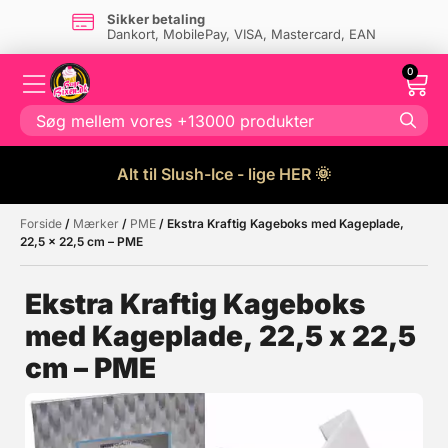
Sikker betaling
Dankort, MobilePay, VISA, Mastercard, EAN
0
Alt til Slush-Ice - lige HER 🌞
Forside
/
Mærker
/
PME
/ Ekstra Kraftig Kageboks med Kageplade,
Måske kunne nogle af disse
☓
22,5 x 22,5 cm – PME
produkter have din interesse?
Ekstra Kraftig Kageboks
med Kageplade, 22,5 x 22,5
cm – PME