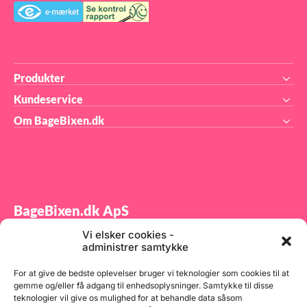
Produkter
Kundeservice
Om BageBixen.dk
BageBixen.dk ApS
Vi elsker cookies -
Tilmeld dig vores nyhedsbrev og modtag gode tilbud
administrer samtykke
samt spændende produktnyheder direkte i din
indbakke.
For at give de bedste oplevelser bruger vi teknologier som cookies til at
gemme og/eller få adgang til enhedsoplysninger. Samtykke til disse
teknologier vil give os mulighed for at behandle data såsom