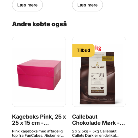
Læs mere
Læs mere
Andre købte også
Tilbud
Kageboks Pink, 25 x
Callebaut
K
25 x 15 cm -
Chokolade Mørk -
x 
FunCakes
54,5 % Kakao, 5 kg
F
Pink kageboks med aftagelig
2 x 2,5kg = 5kg Callebaut
Hvi
top fra FunCakes. Æsken er
Callets Dark er en delikat
top