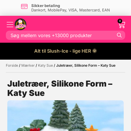
Sikker betaling
Dankort, MobilePay, VISA, Mastercard, EAN
0
Alt til Slush-Ice - lige HER 🌞
Forside
/
Mærker
/
Katy Sue
/ Juletræer, Silikone Form – Katy Sue
Måske kunne nogle af disse
☓
produkter have din interesse?
Juletræer, Silikone Form –
Katy Sue