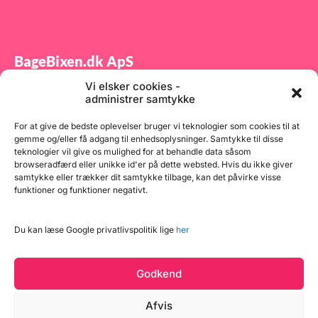
Fry
400
2 k
115
625
BageBixen.dk ApS
60 
500
Tør
Vi elsker cookies -
Tilmeld dig vores nyhedsbrev og modtag gode tilbud
500
administrer samtykke
2,1
samt spændende produktnyheder direkte i din
175
1,6
indbakke.
For at give de bedste oplevelser bruger vi teknologier som cookies til at
90 
500
gemme og/eller få adgang til enhedsoplysninger. Samtykke til disse
kor
teknologier vil give os mulighed for at behandle data såsom
200
browseradfærd eller unikke id'er på dette websted. Hvis du ikke giver
g 1
samtykke eller trækker dit samtykke tilbage, kan det påvirke visse
50 
400
funktioner og funktioner negativt.
Græ
Tilmeld
200
g 1
90 
Du kan læse Google privatlivspolitik lige
her
830
ker
230
g 1
Godkend
200
g 1
g 9
Afvis
g 8
60 