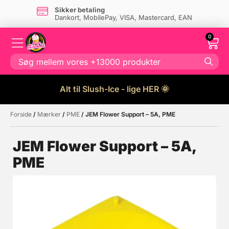
Sikker betaling
Dankort, MobilePay, VISA, Mastercard, EAN
0
Alt til Slush-Ice - lige HER 🌞
Forside
/
Mærker
/
PME
/ JEM Flower Support – 5A, PME
Måske kunne nogle af disse
☓
produkter have din interesse?
JEM Flower Support – 5A,
PME
Tilbud