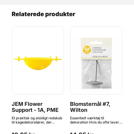
Relaterede produkter
JEM Flower
Blomsternål #7,
Hv
r,
Support - 1A, PME
Wilton
26
P
ter
Et praktisk og alsidigt redskab
Essentielt værktøj til
Dis
t,
til kagedekoratører, der
dekoration Hvis du ofte laver
PME
arbejder med sukkerblomster.
smørcreme- eller royal icing-
at 
y
Denne blomsterholder hjælper
blomster, er Wilton
blo