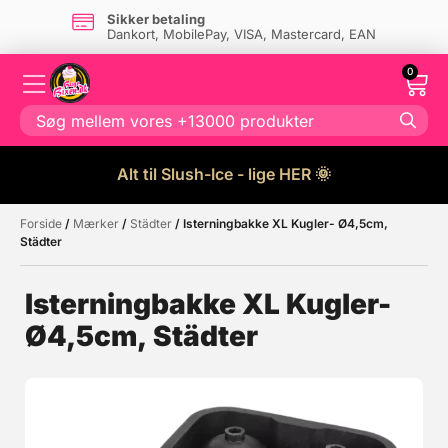
Sikker betaling
Dankort, MobilePay, VISA, Mastercard, EAN
0
Alt til Slush-Ice - lige HER 🌞
Forside
/
Mærker
/
Städter
/ Isterningbakke XL Kugler- Ø4,5cm,
Måske kunne nogle af disse
☓
Städter
produkter have din interesse?
Isterningbakke XL Kugler-
Ø4,5cm, Städter
Tilbud