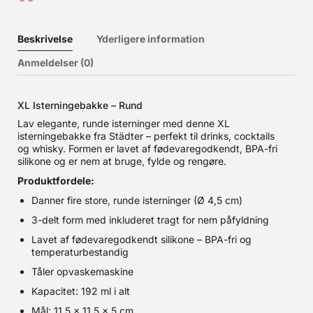
Beskrivelse
Yderligere information
Anmeldelser (0)
XL Isterningebakke – Rund
Lav elegante, runde isterninger med denne XL
isterningebakke fra Städter – perfekt til drinks, cocktails
og whisky. Formen er lavet af fødevaregodkendt, BPA-fri
silikone og er nem at bruge, fylde og rengøre.
Produktfordele:
Danner fire store, runde isterninger (Ø 4,5 cm)
3-delt form med inkluderet tragt for nem påfyldning
Lavet af fødevaregodkendt silikone – BPA-fri og
temperaturbestandig
Tåler opvaskemaskine
Kapacitet: 192 ml i alt
Mål: 11,5 x 11,5 x 5 cm