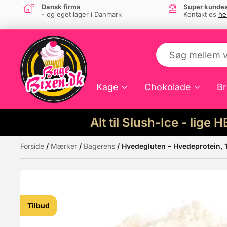
Dansk firma
Super kundes
- og eget lager i Danmark
Kontakt os
he
Kage
Chokolade
Br
Alt til Slush-Ice - lige 
Forside
/
Mærker
/
Bagerens
/ Hvedegluten – Hvedeprotein, 
Måske kunne nogle af disse produkter hav
Tilbud