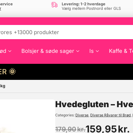
ervice
Levering: 1-2 hverdage
r
Vælg mellem Postnord eller GLS
ød
Bolsjer & søde sager
Is
Kaffe & T
HER 🌞
1kg
e din interesse?
Hvedegluten – Hve
Categories
Diverse
,
Diverse Råvarer til Brød
,
159,95
kr.
179,90
kr.