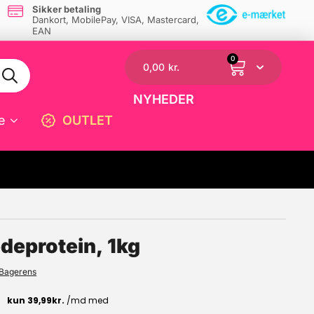
Sikker betaling
Dankort, MobilePay, VISA, Mastercard,
EAN
0
0,00
kr.
NYHEDER
e
OUTLET
☓
deprotein, 1kg
Bagerens