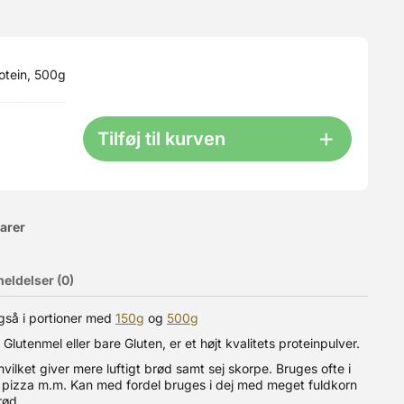
otein, 500g
Tilføj til kurven
varer
og luftig, tyndere skorpe, brødet får en flottere farve ved
eldelser (0)
ej, skal der tilsættes 4-8 gram Enzym. Bage Enzymer kan
 alle steder - både i din krop helt naturligt, men også i
es for dem er at de er biomolekyler der forøger hastigheden af
gså i portioner med
150g
og
500g
 Ved afbagning "forsvinder" Enzymerne, da de kun reagerer ved
 professionelle bagere bruger, og også magen til dem der
utenmel eller bare Gluten, er et højt kvalitets proteinpulver.
ekte sollys - faktisk ligesom du opbevarer mel. Denne pose
hvilket giver mere luftigt brød samt sej skorpe. Bruges ofte i
es pizza m.m. Kan med fordel bruges i dej med meget fuldkorn
rød.