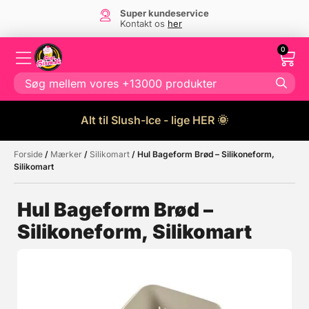
Super kundeservice
Kontakt os
her
0
Alt til Slush-Ice - lige HER 🌞
Forside
/
Mærker
/
Silikomart
/ Hul Bageform Brød – Silikoneform,
Måske kunne nogle af disse
☓
Silikomart
produkter have din interesse?
Hul Bageform Brød –
Silikoneform, Silikomart