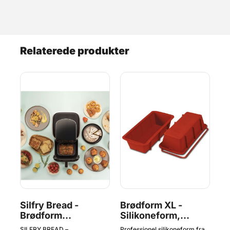
Relaterede produkter
Silfry Bread -
Brødform XL -
Br
Brødform
Silikoneform,
Si
Silikoneform til
Silikomart
Si
SILFRY BREAD –
Professionel silikoneform fra
Pro