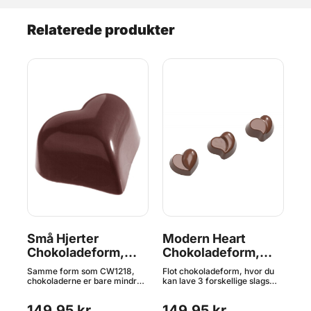
Relaterede produkter
Små Hjerter
Modern Heart
Lo
Chokoladeform,
Chokoladeform,
C
Chocolate World
Chocolate World
C
m
Samme form som CW1218,
Flot chokoladeform, hvor du
Pro
ld.
chokoladerne er bare mindre.
kan lave 3 forskellige slags
fra
Professionel chokoladeform
små hjerter. Professionel
Fre
fra belgiske Chocolate World.
chokoladeform fra belgiske
kva
149,95 kr.
149,95 kr.
1
Fremstillet i førsteklasses
Chocolate World. Fremstillet i
For