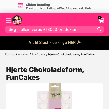
Sikker betaling
Dankort, MobilePay, VISA, Mastercard, EAN
0
Alt til Slush-Ice - lige HER 🌞
Forside
/
Mærker
/
FunCakes
/ Hjerte Chokoladeform, FunCakes
Måske kunne nogle af disse
☓
produkter have din interesse?
Hjerte Chokoladeform,
FunCakes