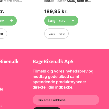
tærkere end
Isstabilisator S500, som er
e
ge smagsgivere, og
beregnet til brug ved
ve
 til professionelt
produktion af rørt is.
b
r.
189,95 kr.
4
aen er velegnet til
Cremodan giver en lækker og
fr
sjer, glasur,
cremet is, som har konsistens
s
kager, småkager, is
som de velkendte dyre
B
urv
Læg i kurv
. Kan også bruges
købemærker. Cremodan
E
defremstilling.
fungerer ved at binde fedt og
L
 produktet er
væske, og derved opstår der
e
re
Læs mere
agsgivende, og
ikke krystaller i vandet - men
v
faler vi at du
derimod en lækker cremet is.
b
ngang-pipetter
Vores Cremodan er 100%
v
nde til at dosere
vegetabilsk og er en blanding
a
n og sukkerfri.
af mono og diglycerider,
a
guargummi, modificeret
f
cellulose og fedtsyrer.
d
Bixen.dk
BageBixen.dk ApS
Tilsammen udgør de en
s
emulgator som groft sagt
fo
Tilmeld dig vores nyhedsbrev og
binder ismassen sammen.
g
Dossering: Mælkeis 7 gr. pr.
i
modtag gode tilbud samt
kg. is, Vandis 3 - 5 % mere.
(
spændende produktnyheder
Røres i den kolde masse
d
inden indfrysning - ikke
E
direkte i din indbakke.
le
behov for opvarmning.
1-
Opbevares tillukket og tørt.
po
Pose med 500g = ca. 72kg
og
flødeis
M
ks
1-