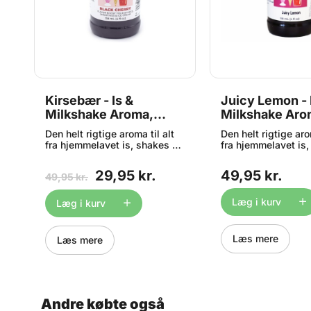
l
Kirsebær - Is &
Juicy Lemon - 
Milkshake Aroma,
Milkshake Aro
LorAnn Flavor Fountain
LorAnn Flavor 
3-
Den helt rigtige aroma til alt
Den helt rigtige aro
- BEDST FØR 09/2026
fra hjemmelavet is, shakes og
fra hjemmelavet is
g
smoothies. Med Flavor
smoothies. Med Fl
Fountain aromaerne fra
Fountain aromaerne
29,95 kr.
49,95 kr.
49,95 kr.
l
amerikanske LorAnn Oils,
amerikanske LorAnn
tilsætter du blot 1 tsk aroma
tilsætter du blot 1 
s
til 500ml is, shake eller hvad
til 500ml is, shake 
Læg i kurv
Læg i kurv
s
du ønsker at give smag.
du ønsker at give 
Flasken indeholder 118ml, og
Flasken indeholder
der er dermed til 12 liter is,
der er dermed til 12 
Læs mere
Læs mere
smoothie eller shake i én
smoothie eller shak
flaske, ved almindeligt brug.
flaske, ved alminde
Det anbefales altid at starte
Det anbefales altid 
med 1 tsk pr. 500ml, og herfra
med 1 tsk pr. 500ml
tilsætte mere hvis man
tilsætte mere hvis
ønsker en kraftigere smag.
ønsker en kraftige
Andre købte også