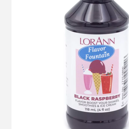
Cremodan Isstabilisator, 150g
Cremodan Coldline Isstabilisator S500, som er beregnet til br
Cremodan fungerer ved at binde fedt og væske, og derved opstå
mono og diglycerider, guargummi, modificeret cellulose og fed
5 % mere. Røres i den kolde masse inden indfrysning - ikke beh
79,95 kr.
Læg i kurv
Læs mere