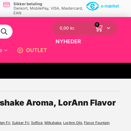
Sikker betaling
Dankort, MobilePay, VISA, Mastercard,
EAN
0
0,00
kr.
NYHEDER
e
OUTLET
☓
lkshake Aroma, LorAnn Flavor
ten Fri
,
Sukker Fri
,
Softice
,
Milkshake
,
LorAnn Oils
,
Flavor Fountain