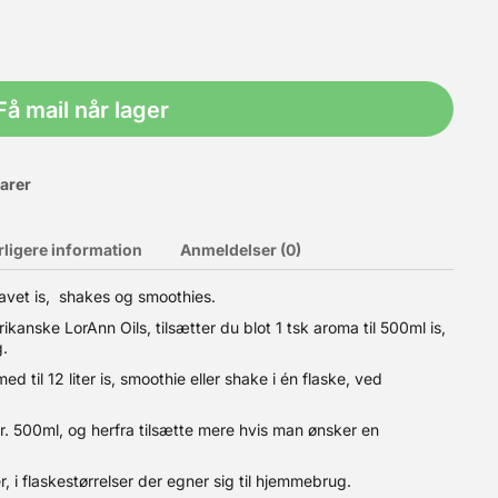
Få mail når lager
varer
rligere information
Anmeldelser (0)
elavet is, shakes og smoothies.
anske LorAnn Oils, tilsætter du blot 1 tsk aroma til 500ml is,
is, som har konsistens som de velkendte dyre købemærker.
 Vores Cremodan er 100% vegetabilsk og er en blanding af
g.
assen sammen. Dossering: Mælkeis 7 gr. pr. kg. is, Vandis 3 -
d til 12 liter is, smoothie eller shake i én flaske, ved
a. 21L flødeis
pr. 500ml, og herfra tilsætte mere hvis man ønsker en
, i flaskestørrelser der egner sig til hjemmebrug.