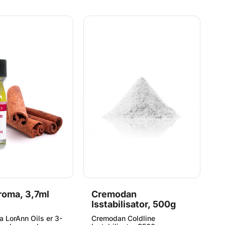
nde, og derfor
grundopskrift HER Bemærk at
s
vi at du benytter
produktet er stærkt
an
etter eller
smagsgivende, og derfor
e
il at dosere med.
anbefaler vi at du benytter
l
sukkerfri.
engang-pipetter eller
Gl
lignende til at dosere med.
Glutenfri.
roma, 3,7ml
Cremodan
B
Isstabilisator, 500g
A
a LorAnn Oils er 3-
Cremodan Coldline
P