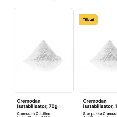
Flavor Fountain er
Flavor Fountain er
professionelle aromaer, i
professionelle arom
flaskestørrelser der egner sig
flaskestørrelser de
til hjemmebrug. Alle Flavor
til hjemmebrug. All
Fountains er gluten og
Fountains er gluten
Tilbud
sukkerfri, samt understøtter
sukkerfri, samt und
en low-carb diæt.
en low-carb diæt.
Cremodan
Cremodan
Isstabilisator, 70g
Isstabilisator, 
in
Cremodan Coldline
Stor pakke Cremod