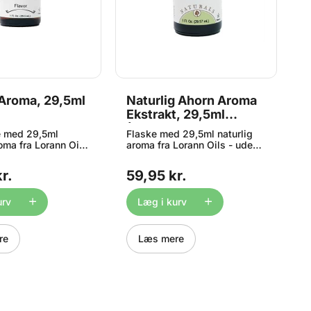
 Aroma, 29,5ml
Naturlig Ahorn Aroma
J
Ekstrakt, 29,5ml
2
(Maple Natural)
e med 29,5ml
Flaske med 29,5ml naturlig
S
oma fra Lorann Oils.
aroma fra Lorann Oils - uden
j
a LorAnn Oils er 3-
tilsat farve eller kunstige
O
tærkere end
aromaer. Denne ekstrakt fra
e
r.
59,95 kr.
4
ge smagsgivere, og
LorAnn Oils er ca. dobbelt så
a
 til professionelt
koncentrere i styrken end
er
aen er velegnet til
almindelige ukoncentrerede
b
urv
Læg i kurv
sjer, glasur,
ekstrakter og sirup. Aromaen
br
kager, småkager, is
er velegnet til brug i: bolsjer,
fr
. Kan også bruges
glasur, frosting, kager,
o
re
Læs mere
defremstilling. Til
småkager, is og konfekt. Kan
ti
bolsjer á 675 g,
også bruges som smagsgiver
en
ruges 3-5ml aroma.
til fyld i fx chokolader. Til en
s
lt vores
portion bolsjer á 675 g, skal
S
rift HER Bemærk at
der bruges ca. 10ml aroma.
g
er stærkt
Se eventuelt vores
p