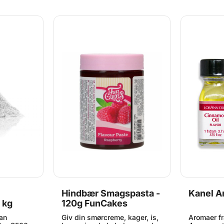
smagsgivende, og derfor
smagsgive
aer, i
anbefaler vi at du benytter
anbefaler 
r egner sig
engang-pipetter eller
engang-pip
e Flavor
lignende til at dosere med.
lignende t
 og
Gluten og sukkerfri.
Gluten og 
erstøtter
Hindbær Smagspasta -
Kanel A
1 kg
120g FunCakes
an
Giv din smørcreme, kager, is,
Aromaer fr