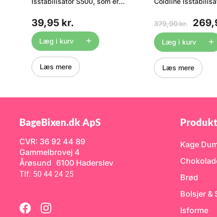
og
Isstabilisator S500, som er
Coldline Isstabilis
beregnet til brug ved
som er beregnet til
produktion af rørt is.
produktion af rørt is
39,95 kr.
269,
379,90 kr.
Cremodan giver en lækker og
Cremodan giver en
cremet is, som har konsistens
cremet is, som har
d
som de velkendte dyre
som de velkendte 
Læg i kurv
Læg i kurv
købemærker. Cremodan
købemærker. Crem
g
fungerer ved at binde fedt og
fungerer ved at bin
væske, og derved opstår der
væske, og derved o
Læs mere
Læs mere
ikke krystaller i vandet - men
ikke krystaller i v
.
derimod en lækker cremet is.
derimod en lækker 
Vores Cremodan er 100%
Vores Cremodan e
ra
vegetabilsk og er en blanding
vegetabilsk og er 
af mono og diglycerider,
af mono og diglycer
guargummi, modificeret
guargummi, modifi
cellulose og fedtsyrer.
cellulose og fedtsyr
BageBixen.dk ApS
Produkt
Tilsammen udgør de en
Tilsammen udgør d
ig
emulgator som groft sagt
emulgator som grof
CVR: 36 92 44 89
binder ismassen sammen.
binder ismassen s
Kage Du
Dossering: Mælkeis 7 gr. pr.
Dossering: Mælkeis 
Gammelbrovej 4
kg. is, Vandis 3 - 5 % mere.
kg. is, Vandis 3 - 
Chokolad
Årøsund 6100 Haderslev
Røres i den kolde masse
Røres i den kolde 
inden indfrysning - ikke
inden indfrysning -
Tlf: 50 44 24 25
Brød
behov for opvarmning.
behov for opvarmni
Opbevares tillukket og tørt.
BEMÆRK at det er e
Bolsjer &
Pose med 70g = ca. 10L
pakke med 1.000g 
flødeis Se også vores pakker
mængde koster ma
Isforme
med 160g og 1kg Cremodan
over kr. 800,00, hv