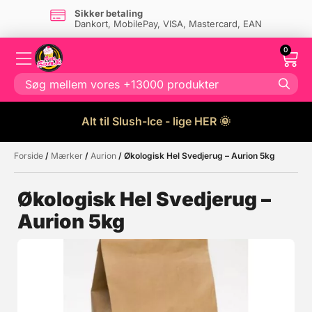
Sikker betaling
Dankort, MobilePay, VISA, Mastercard, EAN
0
Alt til Slush-Ice - lige HER 🌞
Forside
/
Mærker
/
Aurion
/ Økologisk Hel Svedjerug – Aurion 5kg
Måske kunne nogle af disse
☓
produkter have din interesse?
Økologisk Hel Svedjerug –
Aurion 5kg
Tilbud