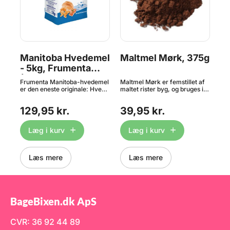
Manitoba Hvedemel
Maltmel Mørk, 375g
S
- 5kg, Frumenta
ve
(Original)
5
Frumenta Manitoba-hvedemel
Maltmel Mørk er femstillet af
Tør
som
er den eneste originale: Hvede
maltet rister byg, og bruges i
er 
dyrket og høstet i Canada og
mange slags bagværk - fx
lav
Nordamerika, herefter valset i
rugbrød, boller og brød.
Sk
129,95 kr.
39,95 kr.
7
l
Italien og formalet til Tipo 00.
Maltmel Mørk bidrager med
nem
gt
Med et proteinindhold på hele
bitterhed og en smuk farve til
sma
at
14% er denne mel blandt
dine brød. Anbefalet dosering:
bå
Læg i kurv
Læg i kurv
verdens bedste til
Til rugmel 6 % af
hje
brødbagning. Specielt
melmængden, til hvedemel 3
beh
italienske brød og pizza. Giver
% af melmængden.
hån
olie
stor volumen til dit brød. Højt
Opbevares tørt og køligt. Pose
sk
Læs mere
Læs mere
e i
proteinindhold gør i øvrigt
med 375g.
fje
dejen let at arbejde med. Melet
din
er ikke tilsat
ege
melbehandlingsmiddel
mer
(ascorbinsyre E-300), og dette
for
har en god effekt på
is
BageBixen.dk ApS
hæveevnen. De fleste andre
næs
hvedemel har fået tilsat dette.
ing
Frumenta Manitoba 00 er en
bin
CVR: 36 92 44 89
meget stærk mel, som især
mer