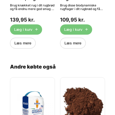
Brug knækket rug i dit rugbrød
Brug disse biodynamiske
Em
og få endnu mere god smag og
rugflager i dit rugbrød og få
kor
mere fuldkorn. Anvendes især
endnu mere god smag og
dyr
,
til rugbrød, knækbrød og
mere fuldkorn. Indhold: 3kg.
på 
139,95 kr.
109,95 kr.
1
grovboller. Indhold: 5kg. OBS:
OBS: Bedst før dato på dette
Emm
Bedst før dato på dette
produkt er ned til 1 måned
aro
produkt er ned til 1 måned
grundet strenge kvalitetskrav.
min
Læg i kurv
Læg i kurv
grundet strenge kvalitetskrav.
vel
5
sa
f.e
kor
Læs mere
Læs mere
Kog
min
ind
min
dej
ers
Andre købte også
5kg
det
mån
kva