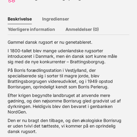
Beskrivelse
Ingredienser
Yderligere information
Anmeldelser (0)
Gammel dansk rugsort er nu genetableret.
I 1800-tallet blev mange udenlandske rugsorter
introduceret i Danmark, men én dansk sort kunne måle
sig med de nye konkurrenter – Brattingsborgrug.
På Borris forædlingsstation i Vestjylland, der
specialiserede sig i sorter til magre jorde, blev
Brattingsborgrugen videreudviklet, og i 1949 opstod
Borrisrugen, oprindeligt kendt som Borris Perlerug.
Efter krigen begyndte landbruget at anvende mere
gødning, og den nøjsomme Borrisrug gled gradvist ud af
dyrkningen. Heldigvis blev den bevaret i genbanken
NordGen.
Den er nu bragt den tilbage, og den økologiske Borrisrug
er uden tvivl det tætteste, vi kommer på en oprindelig
dansk rugsort.