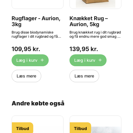
Rugflager - Aurion,
Knækket Rug –
Ø
3kg
Aurion, 5kg
He
k
Brug disse biodynamiske
Brug knækket rug i dit rugbrød
Em
rugflager i dit rugbrød og få
og få endnu mere god smag og
kor
et
endnu mere god smag og
mere fuldkorn. Anvendes især
dyr
mere fuldkorn. Indhold: 3kg.
til rugbrød, knækbrød og
på 
109,95 kr.
139,95 kr.
1
OBS: Bedst før dato på dette
grovboller. Indhold: 5kg. OBS:
Emm
produkt er ned til 1 måned
Bedst før dato på dette
aro
grundet strenge kvalitetskrav.
produkt er ned til 1 måned
min
Læg i kurv
Læg i kurv
grundet strenge kvalitetskrav.
vel
sa
f.e
kor
Læs mere
Læs mere
Kog
min
 30
ind
min
dej
d
ers
Andre købte også
5kg
det
mån
kva
Tilbud
Tilbud