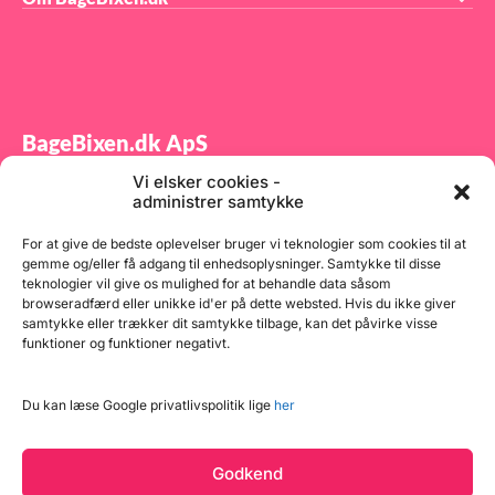
BageBixen.dk ApS
Vi elsker cookies -
Tilmeld dig vores nyhedsbrev og modtag gode tilbud
administrer samtykke
samt spændende produktnyheder direkte i din
indbakke.
For at give de bedste oplevelser bruger vi teknologier som cookies til at
gemme og/eller få adgang til enhedsoplysninger. Samtykke til disse
teknologier vil give os mulighed for at behandle data såsom
browseradfærd eller unikke id'er på dette websted. Hvis du ikke giver
samtykke eller trækker dit samtykke tilbage, kan det påvirke visse
funktioner og funktioner negativt.
Tilmeld
Du kan læse Google privatlivspolitik lige
her
Godkend