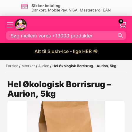
Sikker betaling
Dankort, MobilePay, VISA, Mastercard, EAN
0
Alt til Slush-Ice - lige HER 🌞
Forside
/
Mærker
/
Aurion
/ Hel Økologisk Borrisrug – Aurion, 5kg
Måske kunne nogle af disse
☓
produkter have din interesse?
Hel Økologisk Borrisrug –
Aurion, 5kg