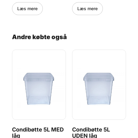
1 måned grundet strenge
grø
kvalitetskrav.
de 
Læs mere
Læs mere
på
ell
hav
mæl
før
ned
str
Andre købte også
Condibøtte 5L MED
Condibøtte 5L
G
låg
UDEN låg
5