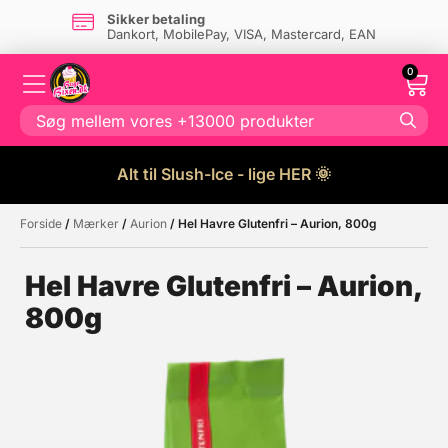
Sikker betaling
Dankort, MobilePay, VISA, Mastercard, EAN
0
Alt til Slush-Ice - lige HER 🌞
Forside
/
Mærker
/
Aurion
/ Hel Havre Glutenfri – Aurion, 800g
Måske kunne nogle af disse
☓
produkter have din interesse?
Hel Havre Glutenfri – Aurion,
800g