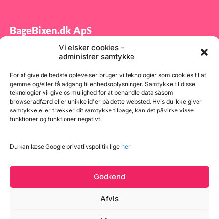
1,6
g 1
g 1
Flo
BageBixen.dk ApS
g 4
2 k
Vi elsker cookies -
250
Tilmeld dig vores nyhedsbrev og modtag gode tilbud
1,2
administrer samtykke
samt spændende produktnyheder direkte i din
100
800
indbakke.
Bag
For at give de bedste oplevelser bruger vi teknologier som cookies til at
g 4
gemme og/eller få adgang til enhedsoplysninger. Samtykke til disse
kg 
teknologier vil give os mulighed for at behandle data såsom
175
browseradfærd eller unikke id'er på dette websted. Hvis du ikke giver
1 k
Rug
samtykke eller trækker dit samtykke tilbage, kan det påvirke visse
400
funktioner og funktioner negativt.
2 k
175
Tilmeld
1 k
Fry
Du kan læse Google privatlivspolitik lige
her
400
2 k
115
625
Godkend
60 
500
Tør
Afvis
500
2,1
175
1,6