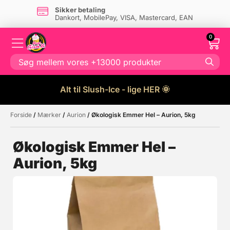
Sikker betaling
Dankort, MobilePay, VISA, Mastercard, EAN
0
Alt til Slush-Ice - lige HER 🌞
Forside
/
Mærker
/
Aurion
/ Økologisk Emmer Hel – Aurion, 5kg
Måske kunne nogle af disse
☓
produkter have din interesse?
Økologisk Emmer Hel –
Aurion, 5kg