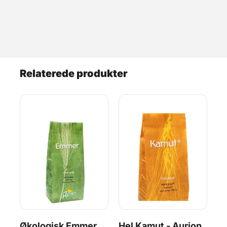
Relaterede produkter
Økologisk Emmer
Hel Kamut - Aurion,
He