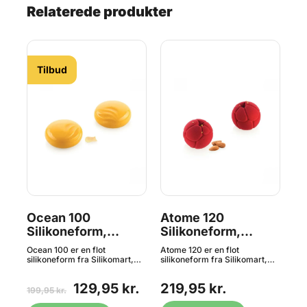
Relaterede produkter
Tilbud
Ocean 100
Atome 120
Ch
Silikoneform,
Silikoneform,
Si
Silikomart^
Silikomart
Si
Ocean 100 er en flot
Atome 120 er en flot
Cha
silikoneform fra Silikomart,
silikoneform fra Silikomart,
sil
fine
der er perfekt til flere små fine
der er perfekt til flere små fine
der
n.
desserter i et elegant design.
desserter i et elegant design.
des
.
129,95 kr.
219,95 kr.
1
Formen tåler temperaturer
Formen tåler temperaturer
For
199,95 kr.
og
mellem -60°C og + 230°C og
mellem -60°C og + 230°C og
me