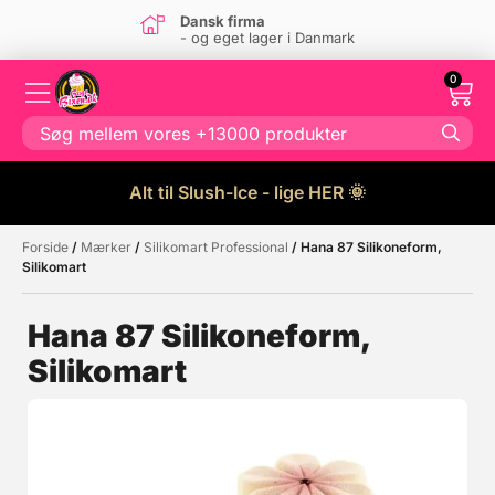
Super kundeservice
Kontakt os
her
0
Alt til Slush-Ice - lige HER 🌞
Forside
/
Mærker
/
Silikomart Professional
/ Hana 87 Silikoneform,
Måske kunne nogle af disse
☓
Silikomart
produkter have din interesse?
Hana 87 Silikoneform,
Silikomart