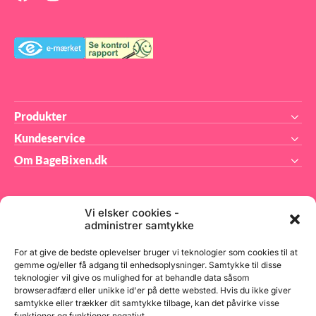
25
Produkter
Kundeservice
Om BageBixen.dk
Vi elsker cookies -
administrer samtykke
BageBixen.dk ApS
For at give de bedste oplevelser bruger vi teknologier som cookies til at
gemme og/eller få adgang til enhedsoplysninger. Samtykke til disse
teknologier vil give os mulighed for at behandle data såsom
Tilmeld dig vores nyhedsbrev og modtag gode tilbud
browseradfærd eller unikke id'er på dette websted. Hvis du ikke giver
samt spændende produktnyheder direkte i din
samtykke eller trækker dit samtykke tilbage, kan det påvirke visse
indbakke.
funktioner og funktioner negativt.