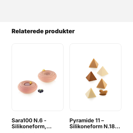
Relaterede produkter
Sara100 N.6 -
Pyramide 11 –
Bl
Silikoneform,
Silikoneform N.18,
Si
Silikomart
Silikomart
Si