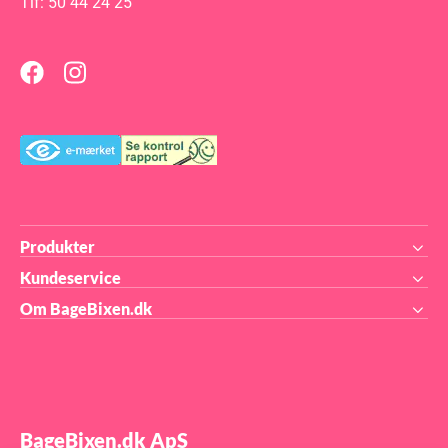
Tlf: 50 44 24 25
færdige kreation: 6,5 x 3,5 x
færdige kreation: 6,85 x 2,64
h1,4 cm Formen måler ca. 30
x h 2,12 cm. Volumen pr. stk:
x 17,5 cm. Volumen pr. stk: 10
12 x 20ml Volumen i alt: 240ml
x 14 ml Volumen i alt: 140ml
36.327.36.0065
36.371.36.0065
Produkter
Kundeservice
Om BageBixen.dk
BageBixen.dk ApS