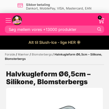
Sikker betaling
Dankort, MobilePay, VISA, Mastercard, EAN
0
Alt til Slush-Ice - lige HER 🌞
Forside
/
Mærker
/
Blomsterbergs
/ Halvkugleform Ø6,5cm – Silikone,
Måske kunne nogle af disse
☓
Blomsterbergs
produkter have din interesse?
Halvkugleform Ø6,5cm –
Silikone, Blomsterbergs
Tilbud